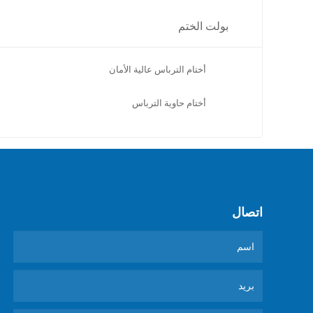
بولت الختم
أختام الترباس عالية الأمان
أختام حاوية الترباس
اتصال