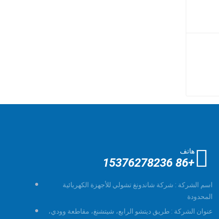
هاتف
+86 15376278236
اسم الشركة :
شركة شاندونغ تشولي للأجهزة الكهربائية
المحدودة
عنوان الشركة :
طريق ديتشو الرابع، شيتشنغ، مقاطعة وودي،