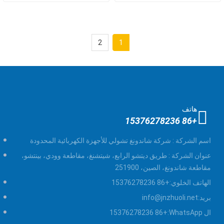
2
1
هاتف
+86 15376278236
اسم الشركة :
شركة شاندونغ تشولي للأجهزة الكهربائية المحدودة
عنوان الشركة :
طريق ديتشو الرابع، شيتشنغ، مقاطعة وودي، بينتشو،
مقاطعة شاندونغ، الصين، 251900
الهاتف الخلوي:
+86 15376278236
بريد:
info@jnzhuoli.net
ال WhatsApp:
+86 15376278236