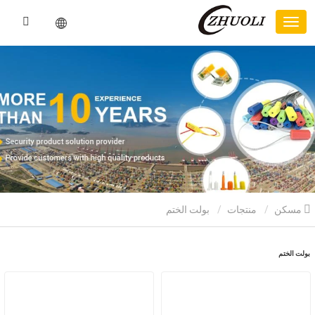
مسكن
منتجات
بولت الختم
بولت الختم