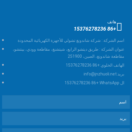
هاتف
+86 15376278236
اسم الشركة :
شركة شاندونغ تشولي للأجهزة الكهربائية المحدودة
عنوان الشركة :
طريق ديتشو الرابع، شيتشنغ، مقاطعة وودي، بينتشو،
مقاطعة شاندونغ، الصين، 251900
الهاتف الخلوي:
+86 15376278236
بريد:
info@jnzhuoli.net
ال WhatsApp:
+86 15376278236