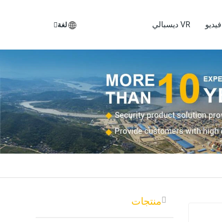
يديو
VR ديسبالي
لغة
منتجات