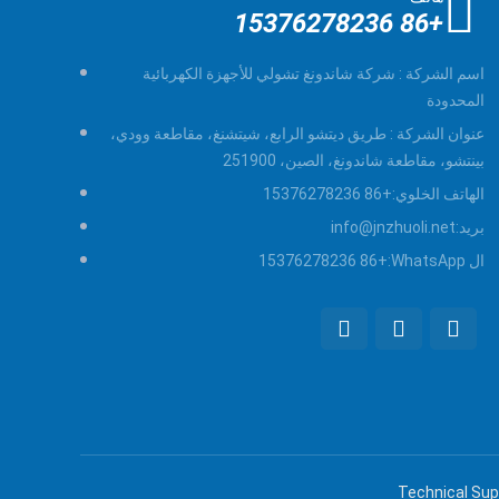
+86 15376278236
اسم الشركة :
شركة شاندونغ تشولي للأجهزة الكهربائية
المحدودة
عنوان الشركة :
طريق ديتشو الرابع، شيتشنغ، مقاطعة وودي،
بينتشو، مقاطعة شاندونغ، الصين، 251900
الهاتف الخلوي:
+86 15376278236
بريد:
info@jnzhuoli.net
ال WhatsApp:
+86 15376278236
Technical Su