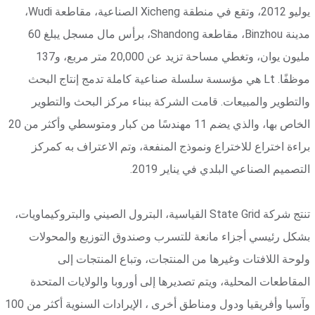
يوليو 2012، وتقع في منطقة Xicheng الصناعية، مقاطعة Wudi،
مدينة Binzhou، مقاطعة Shandong، برأس مال مسجل يبلغ 60
مليون يوان، وتغطي مساحة تزيد عن 20,000 متر مربع، و137
موظفًا. Lt هي مؤسسة سلسلة صناعية كاملة تدمج إنتاج البحث
والتطوير والمبيعات. قامت الشركة ببناء مركز البحث والتطوير
الخاص بها، والذي يضم 11 مهندسًا من كبار ومتوسطي وأكثر من 20
براءة اختراع للاختراع ونموذج المنفعة، وتم الاعتراف به كمركز
التصميم الصناعي البلدي في يناير 2019.
تنتج شركة State Grid القياسية، البترول الصيني والبتروكيماويات،
بشكل رئيسي أجزاء مانعة للتسرب وصندوق التوزيع والمحولات
ولوحة اللافتات وغيرها من المنتجات، وتباع المنتجات إلى
المقاطعات المحلية، ويتم تصديرها إلى أوروبا والولايات المتحدة
وآسيا وأفريقيا ودول ومناطق أخرى ، الإيرادات السنوية أكثر من 100