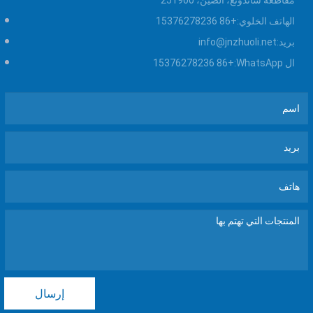
مقاطعة شاندونغ، الصين، 251900
الهاتف الخلوي:
+86 15376278236
بريد:
info@jnzhuoli.net
ال WhatsApp:
+86 15376278236
إرسال