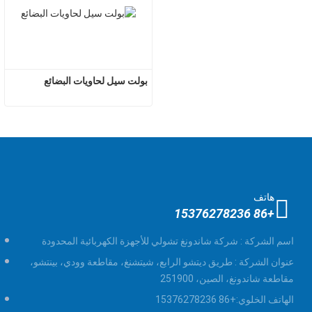
بولت سيل لحاويات البضائع
هاتف
+86 15376278236
اسم الشركة :
شركة شاندونغ تشولي للأجهزة الكهربائية المحدودة
عنوان الشركة :
طريق ديتشو الرابع، شيتشنغ، مقاطعة وودي، بينتشو،
مقاطعة شاندونغ، الصين، 251900
الهاتف الخلوي:
+86 15376278236