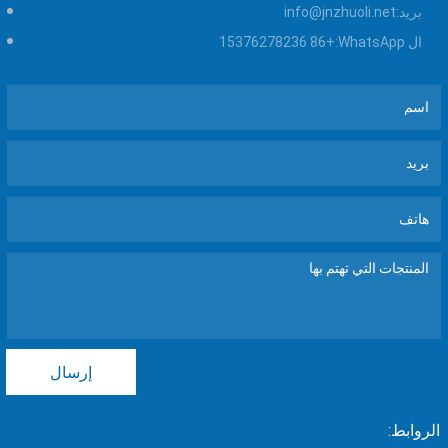
بريد:
info@jnzhuoli.net
ال WhatsApp:
+86 15376278236
إرسال
الروابط: