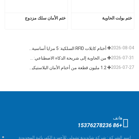
ختم بولت الحاوية
ختم الأمان سلك مزدوج
2026-08-04
أختام كابلات RFID السلكية: 5 مزايا أساسية تدفع تحول الشحن العالمي نحو الأمن الذكي في عام 2026
2026-07-31
من الحاوية إلى شريحة الذكاء الاصطناعي: قطاع "الأختام عالية الأمان" يتبنى فرصة مزدوجة
2026-07-27
1.2 مليون قطعة من أختام الأمان البلاستيكية القابلة للتخلص منها بطول 400 مم تم شحنها إلى فنزويلا للإشراف على السلامة متعددة الصناعات
هاتف
+86 15376278236
اسم الشركة :
شركة شاندونغ تشولي للأجهزة الكهربائية المحدودة