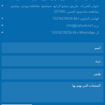
عنوان الشركة :
طريق ديتشو الرابع، شيتشنغ، مقاطعة وودي، بينتشو،
مقاطعة شاندونغ، الصين، 251900
الهاتف الخلوي:
+86 15376278236
بريد:
info@jnzhuoli.net
ال WhatsApp:
+86 15376278236