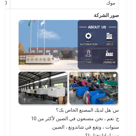
موك
1000 جهاز كمبيو
صور الشركة
س: هل لديك المصنع الخاص بك؟
ج: نعم ، نحن مصنعون في الصين لأكثر من 10
سنوات ، وتقع في شاندونغ ، الصين.
س: لماذا تختارنا؟