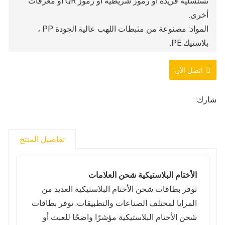
تسلسلية فريدة أو رموز شريطية أو رموز QR أو معرفات
أخرى.
المواد: مصنوعة من مثبطات اللهب عالية الجودة PP ،
بلاستيك PE.
المواصفات: 250 مم
اتصل الآن
اللون: أحمر ، أزرق ، أصفر ، أخضر ، وألوان أخرى
السعر المحدد: 95 * 55 ملم
ختم الأختام: طباعة أرقام التشغيل والشعارات والوحدات
شارك:
الأرقام التسلسلية والباركود والمحتويات الأخرى المطلوبة
على الملصقات.
تفاصيل المنتج
موك: 1000 قطعة
OEM / ODM: قبول OEM و ODM النظام
الأختام البلاستيكية شحن العلامات
توفر بطاقات شحن الأختام البلاستيكية العديد من
المزايا لمختلف الصناعات والتطبيقات. توفر بطاقات
شحن الأختام البلاستيكية مؤشرًا واضحًا للعبث أو