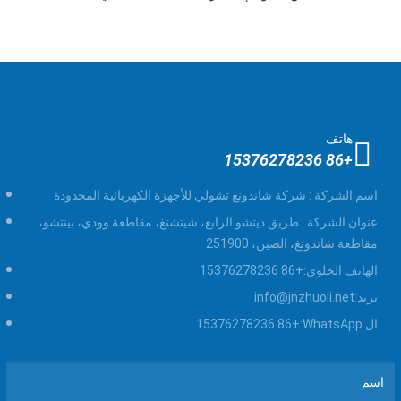
هاتف
+86 15376278236
اسم الشركة :
شركة شاندونغ تشولي للأجهزة الكهربائية المحدودة
عنوان الشركة :
طريق ديتشو الرابع، شيتشنغ، مقاطعة وودي، بينتشو،
مقاطعة شاندونغ، الصين، 251900
الهاتف الخلوي:
+86 15376278236
بريد:
info@jnzhuoli.net
ال WhatsApp:
+86 15376278236