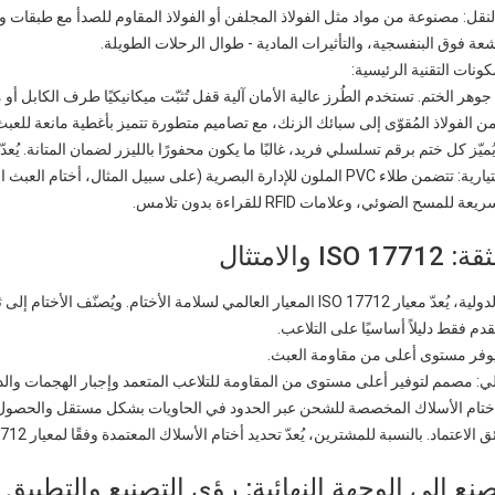
 النقل: مصنوعة من مواد مثل الفولاذ المجلفن أو الفولاذ المقاوم للصدأ مع طبقات وا
عة فوق البنفسجية، والتأثيرات المادية - طوال الرحلات الطويلة.
ونات التقنية الرئيسية:
هر الختم. تستخدم الطُرز عالية الأمان آلية قفل تُثبّت ميكانيكيًا طرف الكابل أو مسم
ن الفولاذ المُقوّى إلى سبائك الزنك، مع تصاميم متطورة تتميز بأغطية مانعة للعبث
يُميّز كل ختم برقم تسلسلي فريد، غالبًا ما يكون محفورًا بالليزر لضمان المتانة. ي
الميزات الاختيارية: تتضمن طلاء PVC الملون للإدارة البصرية (على سبيل ال
للمسح الضوئي، وعلامات RFID للقراءة بدون تلامس.
IS والامتثال
يار العالمي لسلامة الأختام. ويُصنّف الأختام إلى ثلاثة مستويات:
 يقدم فقط دليلاً أساسيًا على التلاعب.
اد. بالنسبة للمشترين، يُعدّ تحديد أختام الأسلاك المعتمدة وفقًا لمعيار ISO 17712 الخطوة الأولى لضمان القبول والامتثال العالميين.
نع إلى الوجهة النهائية: رؤى التصنيع والتطبيق