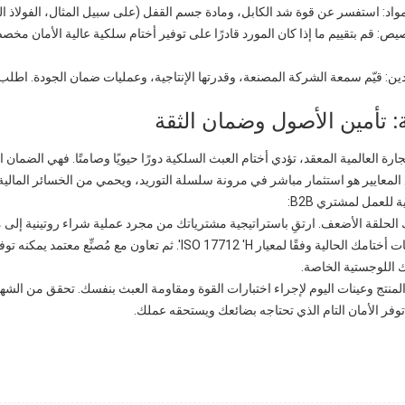
اد: استفسر عن قوة شد الكابل، ومادة جسم القفل (على سبيل المثال، الفولاذ ال
صيص: قم بتقييم ما إذا كان المورد قادرًا على توفير أختام سلكية عالية الأمان مخصص
ين: قيّم سمعة الشركة المصنعة، وقدرتها الإنتاجية، وعمليات ضمان الجودة. اطلب ع
: تأمين الأصول وضمان الثقة
رة العالمية المعقد، تؤدي أختام العبث السلكية دورًا حيويًا وصامتًا. فهي الضمان ا
المعايير هو استثمار مباشر في مرونة سلسلة التوريد، ويحمي من الخسائر المالية
 للعمل لمشتري B2B:
 الحلقة الأضعف. ارتقِ باستراتيجية مشترياتك من مجرد عملية شراء روتينية إلى م
راجع مواصفات أختامك الحالية وفقًا لمعيار ISO 17712 'H'
 اللوجستية الخاصة.
نتج وعينات اليوم لإجراء اختبارات القوة ومقاومة العبث بنفسك. تحقق من الشهادة
 توفر الأمان التام الذي تحتاجه بضائعك ويستحقه عملك.