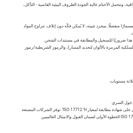
قية، وتتحمل الأختام عالية الجودة الظروف البيئية القاسية - التآكل،
ارًا منفصلًا. بمجرد تثبيته، لا يُمكن فكّه دون إتلاف. تتراوح المواد
.
ُعدّ هذا ضروريًا للتسجيل والمطابقة في مستندات الشحن.
مثال، أختام العبث السلكية المرمزة بالألوان لتحديد المسار)، والرموز الشريطية/رموز
يجب اختبار أختام الأسلاك المخصصة للشحن عبر الحدود في الحاويات بشكل مستقل والحصول على شهادة مطابقة لمعيار ISO 17712 'H'. توفر الشركات المصنعة