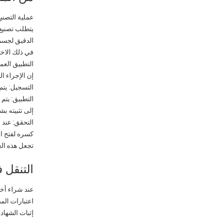
عملية التصني
يتطلب تصنيع 
الدقيق لجسم ا
في ذلك الاخت
التطبيق العم
إن الإجراء ا
التسجيل: يتم
التطبيق: يت
إلى تثبيته بش
التحقق: عند 
كسره لفتح ا
تجعل هذه الع
التنقل 
عند شراء أختام الع
اعتبارات الم
إثبات الشهادة: اطلب شهادة O 17712 'H