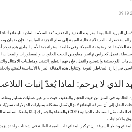
2
 التوريد العالمية المتزايدة التعقيد والضعف، تُعد السلامة المادية للبضائع أثناء
 والمستحضرات الصيدلانية عالية القيمة إلى سلع التجزئة القياسية، فإن ضمان و
ة العلامة التجارية وثقة العملاء. وفي طليعة استراتيجية الأمن المادي هذه توجد أ
بسيطة، تعمل كحراس نهائيين مقاومين للعبث للحاويات والمقطورات والمعدات ال
مات اللوجستية والتصنيع والنقل، فإن فهم التطور التقني ومتطلبات الامتثال والتطب
ي في إدارة المخاطر القوية. وتتناول هذه المقالة المزايا الأساسية للمنتج واتجا
 الذي لا يرحم: لماذا يُعدّ إثبات التلاع
ة العالمية في النمو من حيث الحجم والتعقيد، حيث تمر عبر عمليات تسليم ونقاط
حاث النقل إلى أن سرقة البضائع لا تزال تُمثل مشكلة بمليارات الدولارات سنويًا، ح
اعات الدوائية (GDP) والفضاء والجمارك إثباتًا واضحًا لسلسلة الحيازة.
ق والاتجاهات:
البضائع وخطر السرقة: إن تركيز البضائع ذات القيمة العالية في شحنات واحدة يزيد 