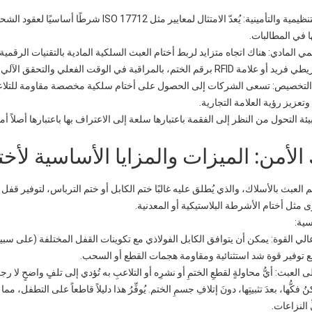
الالتزامات التنظيمية والتأمينية: يُعدّ الامتثا
ها في المطالبات.
مي المادي: هناك اتجاه متزايد لربط أختام العبث السلكية المادية بالتقنيات الرقمي
لختم، بالمراقبة في الوقت الفعلي والتحقق الآلي من نقاط التفتيش.
لتخصيص: تسعى الشركات إلى الحصول على أختام سلكية مخصصة مقاومة للتلاعب ت
 وتعزيز رؤية العلامة التجارية.
يئة التحول من النظر إلى الفقمة باعتبارها سلعة إلى الاعتراف بها باعتبارها أصلاً أمنيا
الأمن: الميزات والمزايا الأساسية لأخ
 العبث بالأسلاك، والذي يُطلق عليه غالبًا ختم الكابل أو ختم الترباس، لتوفير قفل 
ى مثل أختام الأشرطة البلاستيكية أو المعدنية.
سية:
لي القوة: يمكن أن يتوافق الكابل الفولاذي مع تكوينات القفل المختلفة (على سب
 توفير قوة شد استثنائية ومقاومة هجمات القطع أو السحب.
ى العبث: أيُّ محاولةٍ لقطعِ الختمِ أو نشرِه أو التلاعبِ به تُؤدي إلى تلفٍ واضحٍ لا رجعة
ُمكنُ فكُّها، بعدَ تثبيتِها، دونَ إتلافِ جسمِ الختم. يُوفِّرُ هذا دليلاً قاطعاً على التطفل
ّ النزاعات.