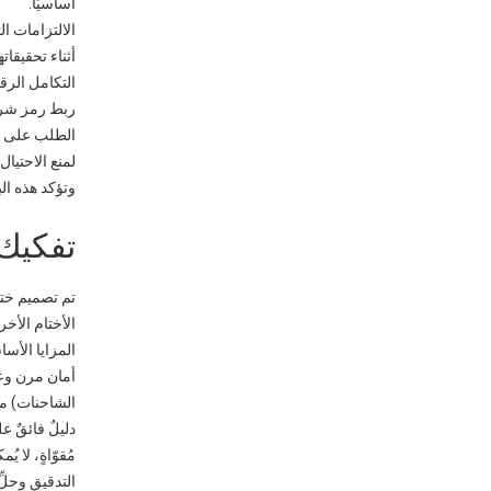
أساسيًا.
أثناء تحقيقات
التكامل الرق
ربط رمز شريطي فريد أو علامة RFID برقم ا
الطلب على ا
لمنع الاحتيال
وتؤكد هذه الب
تفكيك 
تم تصميم ختم
الأختام الأخر
المزايا الأسا
أمان مرن وعا
الشاحنات) مع
دليلٌ فائقٌ عل
مُقوّاةٍ، لا ي
التدقيقِ وحلِ