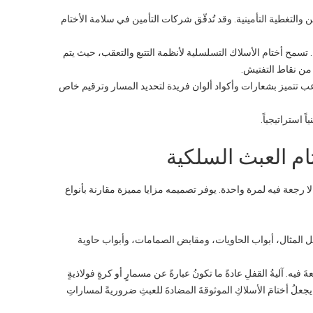
ل لمعايير مثل ISO 17712 شرطًا أساسيًا لعقود الشحن والتغطية التأمينية. وقد تُدقّق شركات التأمين في سلامة الأختام
ة. تسمح أختام الأسلاك التسلسلية لأنظمة التتبع والتعقب، حيث يتم
تميز بشعارات وأكواد ألوان فريدة لتحديد المسار وترقيم خاص
ً استراتيجياً.
تام العبث السلكية
لا رجعة فيه لمرة واحدة. يوفر تصميمه مزايا مميزة مقارنة بأنواع
يل المثال، أبواب الحاويات، ومقابض الصمامات، وأبواب حاوية
َ فيه. آليةُ القفلِ عادةً ما تكونُ عبارةً عن مسمارٍ أو كرةٍ فولاذيةٍ
، مما يجعلُ أختامَ الأسلاكِ الموثوقةَ المضادةَ للعبثِ ضروريةً لمساراتِ