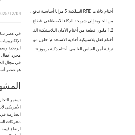
أختام كابلات RFID السلكية: 5 مزايا أساسية تدفع تحول الشحن العالمي نحو الأمن الذكي في عام 2026
025/12/04 09:19
من الحاوية إلى شريحة الذكاء الاصطناعي: قطاع "الأختام عالية الأمان" يتبنى فرصة مزدوجة
1.2 مليون قطعة من أختام الأمان البلاستيكية القابلة للتخلص منها بطول 400 مم تم شحنها إلى فنزويلا للإشراف على السلامة متعددة الصناعات
في عصر سلاسل
أختام قفل بلاستيكية أحادية الاستخدام: حلول موثوقة مقاومة للعبث لإدارة سلسلة التوريد العالمية
الإلكترونيات
الربحية وسمع
ترقية أمن القياس العالمي: أختام ذكية برموز تتبع فريدة تعيد تعريف الحماية ضد العبث
مجرد أقفال 
في مجال الخد
هو عنصر أساس
المشهد
تستمر التجار
الأمريكي لأب
الصارمة في قطاعات مثل الصن
محركات السو
ارتفاع قيمة 