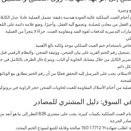
ع وجيزة:
أختام العبث السلكية عالية الجودة هندسة دقيقة. تشمل العملية عادةً: جدل الكابل
لقفل من معادن مُصلدة، وتجميع آلية القفل، وأخيرًا، وضع علامة دائمة على المُعرّف 
بارات التدميرية للدفعات لقوة الشد ومقاومة العبث، جزءًا لا يتجزأ من العملية.
لي:
لخاص باستخدام ختم العبث السلكي موحد ولكنه بالغ الأهمية:
 تسجيل رقم الختم الفريد على بيان الشحن، ووثيقة الشحن، والنظام الرقمي قبل ا
م تمرير الكابل من خلال مشابك الحاوية أو الباب، ويتم إدخال الطرف بالكامل 
كل دائم.
الاستلام، يجب على المرسل إليه التحقق فعليًا من أن رقم الختم يتطابق مع الوثائ
لشحنة.
ملية من أختام الأسلاك المقاومة للعبث لحاويات الشحن حجر الزاوية في بروتوكول
في السوق: دليل المشتري للمصادر
بث السلكية بكميات كبيرة، يجب على مشتري B2B النظر إلى ما هو أبعد من السعر.
صادر الحرجة:
IS' صالحة وقابلة للتتبع لنموذج الختم المحدد.