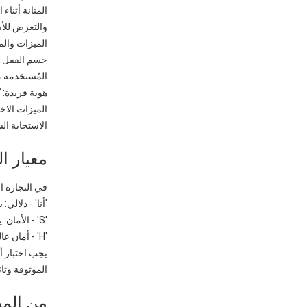
المتانة أثناء
والتعرض للأش
الميزات والمك
جسم القفل: جو
المُستخدمة م
هوية فريدة: 
الاستجابة السريعة 
معيار الثقة: O 17712
في التجارة الدولية، يُعدّ معيار ISO 17712 المع
'أنا' - دلالي:
'S' - الأمان: يوفر مستوى أعلى من مقاومة العبث.
'H' - أمان عالي: مصمم لتوفير أعلى مستوى من المقاومة للتلاعب المتعمد وإجبار الهجمات والدخول السري.
الموثوقة وثائق الاعتم
من المص