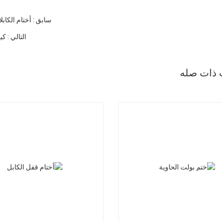
سابق : أختام الكابل
التالي : كيفية است
 ذات صله