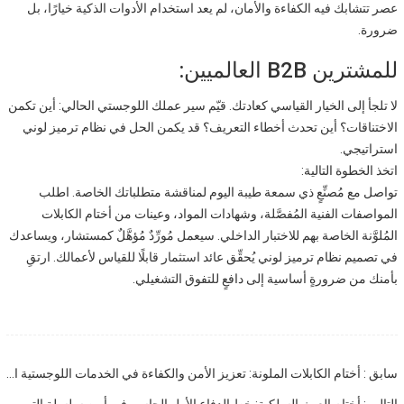
عصر تتشابك فيه الكفاءة والأمان، لم يعد استخدام الأدوات الذكية خيارًا، بل
ضرورة.
للمشترين B2B العالميين:
لا تلجأ إلى الخيار القياسي كعادتك. قيّم سير عملك اللوجستي الحالي: أين تكمن
الاختناقات؟ أين تحدث أخطاء التعريف؟ قد يكمن الحل في نظام ترميز لوني
استراتيجي.
اتخذ الخطوة التالية:
تواصل مع مُصنِّعٍ ذي سمعة طيبة اليوم لمناقشة متطلباتك الخاصة. اطلب
المواصفات الفنية المُفصَّلة، وشهادات المواد، وعينات من أختام الكابلات
المُلوَّنة الخاصة بهم للاختبار الداخلي. سيعمل مُورِّدٌ مُؤهَّلٌ كمستشار، ويساعدك
في تصميم نظام ترميز لوني يُحقِّق عائد استثمار قابلًا للقياس لأعمالك. ارتقِ
بأمنك من ضرورةٍ أساسية إلى دافعٍ للتفوق التشغيلي.
سابق : أختام الكابلات الملونة: تعزيز الأمن والكفاءة في الخدمات اللوجستية العالمية