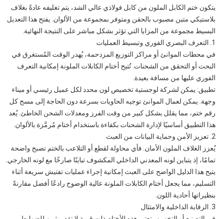
يتكون ختم الكابل الملون من كابل فولاذي عالي الشد، يتم تغليفه عادةً بغلاف
بلاستيكي متين مصبوب بالحقن ومتوفر بمجموعة من الألوان. يفتح هذا التعديل
البسيط مجموعة من المزايا التي تؤثر بشكل مباشر على النتيجة النهائية.
1. التعرف البصري الفوري وتبسيط العمليات
في محطات الموانئ أو مراكز التوزيع المزدحمة، يُهدر الوقت المُستغرق في
البحث أو التحقق من الشحنات. تُتيح أختام الكابلات الملونة إمكانية التعرف
الفوري عليها من مسافة بعيدة.
تطبيق: يمكن لشركة لوجستية تخصيص لون محدد لكل عميل رئيسي أو ميناء
وجهة. يمكن لعمال الموانئ توجيه الحاويات بسرعة دون الحاجة إلى مسح كل
رقم ختم، مما يقلل بشكل كبير من وقت الفرز ومعدلات الشحن الخاطئ. يُعد
هذا التطبيق أساسيًا لإدارة الشحنات بكفاءة باستخدام أختام مُرمَّزة بالألوان.
2. تعزيز الأمن وحماية البيانات من العبث
يُعزز الغلاف الملون الأمان. فأي محاولة لقطع أو التلاعب بالختم تصبح واضحة
تمامًا، إذ يتباين لونه المعدني الداخلي المكشوف تباينًا صارخًا مع لونه الخارجي.
يتيح هذا الدليل الواضح على العبث إمكانية إجراء عمليات تفتيش سريعة أثناء
التسليم، مما يجعل أختام الكابلات الملونة عالية الوضوح رادعًا أفضل مقارنةً
بنظيراتها أحادية اللون.
3. الرقابة الداخلية والامتثال
في التصنيع أو التخزين، تعتبر هذه الأختام ذات قيمة لا تقدر بثمن للضوابط