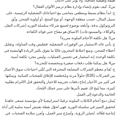
طبقة وظيفية إضافية، ولا يُؤثِّر على الأمان.
س2: كيف نقوم بإنشاء وإدارة نظام ترميز الألوان الفعال؟
ج: ابدأ بنظام بسيط ومنطقي يتماشى مع احتياجاتك التشغيلية الرئيسية، على
سبيل المثال، حسب منطقة الوجهة، أو نوع المنتج، أو أولوية الشحن. وثّق
البروتوكول بدقة، وأبلغه بوضوح لجميع شركاء سلسلة التوريد (شركات النقل،
والوكلاء، والمستودعات). الاتساق هو مفتاح جني فوائد الكفاءة.
س3: هل تكلفة الأختام الملونة مبررة؟
ج: يأتي عائد الاستثمار من الوفورات التشغيلية. فتقليص وقت المناولة، وتقليل
أخطاء الشحن، ومنع اختلاط المخزون غالبًا ما يفوق بكثير الزيادة الهامشية في
تكلفة الوحدة. إنه استثمار في تحسين العمليات، وليس مجرد تكلفة أمنية.
س4: هل يمكننا طلب دفعات صغيرة ومخصصة للتجربة؟
ج: تُقدّم معظم الشركات المصنّعة المحترفة التي تُلبّي احتياجات سوق الأعمال
بين الشركات (B2B) حلولاً مرنة ومُخصّصة للإغلاق للشحنات السائبة. ويمكنها
في كثير من الأحيان إنتاج دفعات تجريبية للاختبار والتحقق قبل الالتزام بطلبية
كبيرة، مما يُتيح لك تقييم تأثيرها على سير عملك المُحدّد.
الخاتمة والدعوة إلى العمل
يُمثل دمج أختام الكابلات الملونة ترقيةً استراتيجيةً لأي مؤسسة تسعى جاهدةً
لتحقيق التميز في سلسلة التوريد. فهي تُحوّل نقطة تفتيش أمنية سلبية إلى أداة
إنتاجية فعّالة، تُحسّن الرؤية، وتُسرّع سير العمل، وتُعزز سلامة الشحنات. في