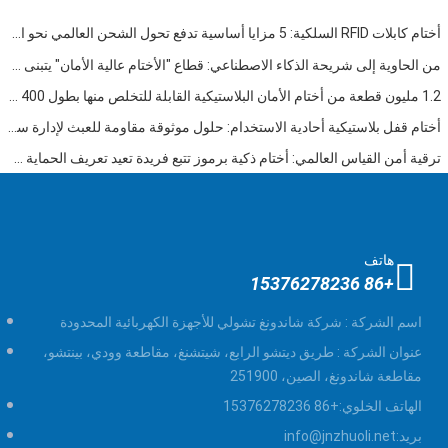
أختام كابلات RFID السلكية: 5 مزايا أساسية تدفع تحول الشحن العالمي نحو الأمن الذكي في عام 2026
من الحاوية إلى شريحة الذكاء الاصطناعي: قطاع "الأختام عالية الأمان" يتبنى فرصة مزدوجة
1.2 مليون قطعة من أختام الأمان البلاستيكية القابلة للتخلص منها بطول 400 مم تم شحنها إلى فنزويلا للإشراف على السلامة متعددة الصناعات
أختام قفل بلاستيكية أحادية الاستخدام: حلول موثوقة مقاومة للعبث لإدارة سلسلة التوريد العالمية
ترقية أمن القياس العالمي: أختام ذكية برموز تتبع فريدة تعيد تعريف الحماية ضد العبث
هاتف
+86 15376278236
اسم الشركة :
شركة شاندونغ تشولي للأجهزة الكهربائية المحدودة
عنوان الشركة :
طريق ديتشو الرابع، شيتشنغ، مقاطعة وودي، بينتشو،
مقاطعة شاندونغ، الصين، 251900
الهاتف الخلوي:
+86 15376278236
بريد:
info@jnzhuoli.net