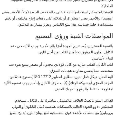
الداخلية.
الاستخدام: يمكن استخدامها للدلالة على حالة فحص الجودة (مثلاً، الأخضر يعني
"معتمد"، والأحمر يعني "معلق")، أو للدلالة على دفعات إنتاج مختلفة، أو لختم
مستندات داخلية حساسة. هذا يمنع الالتباس ويعزز مسارات التدقيق.
المواصفات الفنية ورؤى التصنيع
بالنسبة للمشترين، يُعد تقييم الجودة أمرًا بالغ الأهمية. يجب ألا يُضحي ختم
الكابل الملون الموثوق به بأمان القلب من أجل اللون.
البناء الأساسي:
قلب الكابل: القلب عبارة عن كابل فولاذي مجدول أو مضفر يتمتع بقوة شد
منخفضة، مما يضمن مقاومة هجمات التمزق.
آلية القفل: هيكل قفل متين، مطابق لمعايير ISO 17712 (مصنوع عادةً من
الفولاذ المقوّى أو سبيكة الزنك)، يُثبّت طرف الكابل بإحكام. يجب تصميم الآلية
لمقاومة الالتقاط والرفع والتحريك العنيف.
الغلاف الملون: يُصبّ الغلاف البلاستيكي مباشرةً على الكابل. يستخدم
المصنّعون ذوو الجودة العالية بلاستيكيات هندسية (مثل النايلون أو البولي
بروبيلين) مع مثبطات للأشعة فوق البنفسجية لمنع بهتان اللون. يُدمج الصبغ