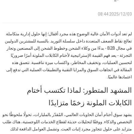
2025/12/03 08:44
لم تعد أدوات الأمان عالية الوضوح هذه مجرد أقفال؛ إنها حلول إدارية متكاملة
تعالج نقاط الضعف المتعددة داخل سلسلة التوريد. بالنسبة للمشترين الدوليين
في مجال B2B - بدءًا من وكلاء الشحن وخطوط الشحن إلى المصنعين وتجار
التجزئة - يعد فهم القيمة الإستراتيجية لأختام الكابلات الملونة أمرًا ضروريًا
لتحسين العمليات، وتخفيف المخاطر، واكتساب ميزة تنافسية. تتعمق هذه
المقالة في اتجاهات السوق والمزايا التقنية والتطبيقات العملية التي تدفع إلى
اعتمادها عالميًا.
المشهد المتطور: لماذا تكتسب أختام
الكابلات الملونة زخمًا متزايدًا
يشهد سوق أختام أمان الحاويات العالمي، المُقدّر بالمليارات، تحولًا ملحوظًا نحو
التخصص والذكاء. ووفقًا لتحليلات حديثة لقطاع الخدمات اللوجستية، هناك طلب
متزايد على حلول تتجاوز مجرد إثبات العبث. وتشمل العوامل الدافعة لذلك