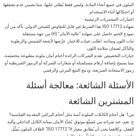
الملون في جميع أنحاء المادة، وليس فقط يُطلى عليها، مما يضمن عدم تشققها
أو احتكاكها أثناء الاستخدام.
اعتبارات المشتريات الرئيسية:
شهادة ISO 17712: هذا الشرط غير قابل للتفاوض للشحن الدولي. تأكد من أن
نموذج الختم حاصل على شهادة "عالية الأمان" (H) من جهة مستقلة.
ثبات اللون ومتانته: اطلب عينات للاختبار. عرِّضها لأشعة الشمس والرطوبة
والتآكل لضمان سلامة اللون.
خيارات التخصيص: تقدم الشركات الرائدة أختام أمان ملونة مطبوعة مخصصة،
مما يسمح بإضافة أرقام متسلسلة أو شعارات الشركة أو الرموز الشريطية أو
رموز الاستجابة السريعة، ودمج التتبع المرئي والرقمي.
الأسئلة الشائعة: معالجة أسئلة
المشترين الشائعة
س1: هل أختام الكابلات الملونة آمنة مثل أختام البراغي المعدنية القياسية؟
ج: نعم، عند شرائه من مُصنِّع موثوق. يُحدَّد الأمان بمتانة الكابل الداخلي وآلية
القفل، وكلاهما يجب أن يُطابق معيار ISO 17712 "H". الغلاف الملون يُمثِّل