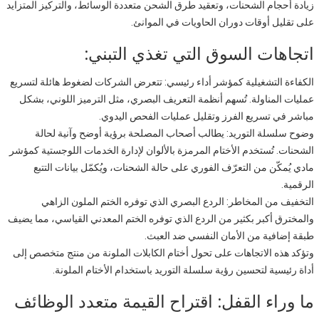
زيادة أحجام الشحنات، وتعقيد طرق الشحن متعددة الوسائط، والتركيز المتزايد
على تقليل أوقات دوران الحاويات في الموانئ.
اتجاهات السوق التي تغذي التبني:
الكفاءة التشغيلية كمؤشر أداء رئيسي: تتعرض الشركات لضغوط هائلة لتسريع
عمليات المناولة. تُسهم أنظمة التعريف البصري، مثل الترميز اللوني، بشكل
مباشر في تسريع الفرز وتقليل عمليات الفحص اليدوي.
وضوح سلسلة التوريد: يطالب أصحاب المصلحة برؤية أوضح وآنية لحالة
الشحنات. تُستخدم الأختام المرمزة بالألوان لإدارة الخدمات اللوجستية كمؤشر
مادي يُمكّن من التعرّف الفوري على حالة الشحنات، ويُكمّل بيانات التتبع
الرقمية.
التخفيف من المخاطر: الردع البصري الذي توفره الختم الملون الزاهي
والمخترق أكبر بكثير من الردع الذي توفره الختم المعدني القياسي، مما يضيف
طبقة إضافية من الأمان النفسي ضد العبث.
وتؤكد هذه الاتجاهات على تحول أختام الكابلات الملونة من منتج متخصص إلى
أداة رئيسية لتحسين رؤية سلسلة التوريد باستخدام الأختام الملونة.
ما وراء القفل: اقتراح القيمة متعدد الوظائف