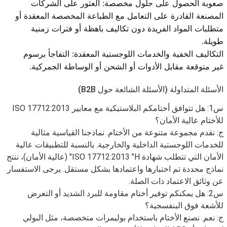
صعوبة الحصول على حلول مخصصة: العثور على الشركات
المصنعة القادرة على التعامل مع الطباعة المخصصة المعقدة أو
متطلبات المواد الفريدة دون تكاليف باهظة أو فترات زمنية
طويلة.
التكاليف الخفية والخدمات اللوجستية المعقدة: التفاجأ برسوم
غير متوقعة مقابل الأدوات أو الشحن أو الوساطة الجمركية.
الأسئلة المتداولة (الأسئلة الشائعة حول B2B)
س1: هل تتوافق أختامكم البلاستيكية مع معايير ISO 17712:2013
للأختام عالية الأمان؟
ج: نقدم مجموعة متنوعة من الأختام. نماذجنا القياسية مثالية
للخدمات اللوجستية الداخلية والخارجية. بالنسبة للتطبيقات عالية
الأمان التي تتطلب شهادة ISO 17712:2013 "H" (عالية الأمان)، ننتج
نماذج محددة تم اختبارها واعتمادها بشكل مستقل. يرجى الاستفسار
عن وثائق الاعتماد ذات الصلة.
س2: هل يمكنكم توفير أختام مقاومة للبرد الشديد أو التعرض
للأشعة فوق البنفسجية؟
ج: نعم. نصنع الأختام باستخدام بوليمرات متخصصة، مثل البولي