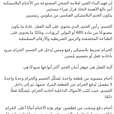
إن فهم البناء الفني لعلامة الشحن المصنوعة من الأختام البلاستيكية
أمر بالغ الأهمية لاتخاذ قرار شراء مستنير.
يتكون الختم البلاستيكي القياسي من مكونين رئيسيين:
الجسم: رأس الختم، الذي يحتوي على آلية القفل. عادةً ما يكون
مصنوعًا من مادة ABS أو البولي كربونات، وغالبًا ما يحتوي على
الطباعة المخصصة والرموز الشريطية والأرقام التسلسلية.
الحزام: شريط بلاستيكي رفيع ومتين يُدخل في الجسم. الحزام مزود
بأخاديد قفل أو بتصميم مُسنن.
آلية القفل هي جوهر أمان الختم. أكثر أنواعها شيوعًا هي:
أختام مصبوبة من قطعة واحدة: يُشكّل الجسم والحزام وحدةً واحدةً
لا تنفصل. يُدفع الحزام عبر القطعة المراد ختمها، ثم إلى داخل
الجسم، حيث تُثبّت الأشواك الداخلية أخاديد الحزام، مُشكّلةً قفلًا
دائمًا.
أختام دفع وسحب من قطعتين: توفر هذه الأختام أمانًا أعلى. الحزام
مُكوّن منفصل يُدخل في الجسم حتى يُصدر صوت طقطقة، مُشيرًا