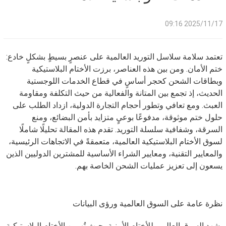
2025/11/17 09:16
تعتمد سلامة سلاسل التوريد العالمية على عنصرٍ بسيطٍ بشكلٍ خادع:
ختم الأمان. ومن بين هذه العناصر، برزت الأختام البلاستيكية
وبطاقات الشحن كحجر أساسٍ في قطاع الخدمات اللوجستية
الحديث، إذ تجمع بين المتانة والفعالية من حيث التكلفة ومقاومة
العبث. ومع تعافي وتطور أحجام التجارة الدولية، ازداد الطلب على
حلول ختم موثوقة، مدفوعًا بوعيٍ متزايد بأمن البضائع، ومنع
السرقة، وشفافية سلسلة التوريد. تقدم هذه المقالة تحليلًا شاملًا
لسوق الأختام البلاستيكية العالمية، متعمقةً في الاتجاهات الرئيسية،
والمعايير التقنية، ومعايير الشراء الأساسية للمشترين الدوليين الذين
يسعون إلى تعزيز عمليات الشحن الخاصة بهم.
نظرة عامة على السوق العالمية ورؤى البيانات
يشهد السوق العالمي للأختام الأمنية، حيث تُهيمن الأختام البلاستيكية