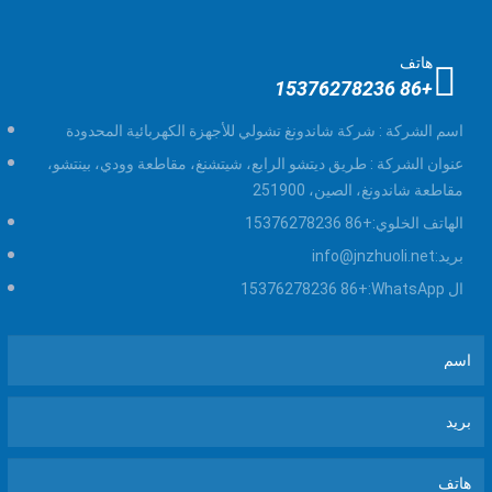
هاتف
+86 15376278236
اسم الشركة :
شركة شاندونغ تشولي للأجهزة الكهربائية المحدودة
عنوان الشركة :
طريق ديتشو الرابع، شيتشنغ، مقاطعة وودي، بينتشو،
مقاطعة شاندونغ، الصين، 251900
الهاتف الخلوي:
+86 15376278236
بريد:
info@jnzhuoli.net
ال WhatsApp:
+86 15376278236