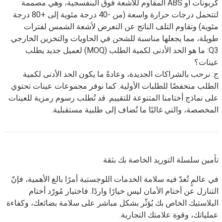
كربونات أو ABS المقاوم للأشعة فوق البنفسجية، وهي مصممة
لتتحمل درجات حرارة واسعة (من -40 درجة مئوية إلى +80 درجة
مئوية) وتقاوم التلف الناتج عن التعرض لأشعة الشمس لفترات
طويلة، مما يجعلها مناسبة للشحن في الحاويات والتخزين الخارجي.
Q3: ما هو الحد الأدنى لكمية الطلب (MOQ) لعميل جديد يطلب
عينات؟
ج: نرحب بالشراكات الجديدة، وعادةً ما يكون الحد الأدنى لكمية
الطلب منخفضًا للطلبات الأولية. كما نوفر مجموعات عينات تحتوي
على نماذج أختامنا المتنوعة للتقييم. قد تُطلب رسوم رمزية للعينات
المخصصة، والتي غالبًا ما تُضاف إلى طلبية مستقبلية.
تأمين سلسلة التوريد الخاصة بك بثقة
في عالمٍ تُعدّ فيه سلامة الخدمات اللوجستية أمرًا بالغ الأهمية، فإنّ
التنازل عن أختام الأمان ليس خيارًا واردًا. فاختيار مُورّد أختام
البلاستيك الخاص بك يُؤثّر بشكل مباشر على سلامة بضائعك، وكفاءة
عملياتك، وقوة علامتك التجارية.