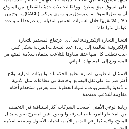
على السوق، نموًا مطردًا. ووفقًا لتحليلات حديثة للقطاع، من المتوقع
أن يواصل السوق نموه بمعدل نمو سنوي مركب (CAGR) يتراوح بين
5% و6% تقريبًا خلال السنوات الخمس المقبلة. ويدعم هذا النمو عدة
عوامل مترابطة:
انتشار التجارة الإلكترونية: لقد أدى الارتفاع المستمر للتجارة
الإلكترونية العالمية إلى زيادة عدد الشحنات الفردية بشكل كبير،
حيث تتطلب كل منها ختمًا مقاومًا للتلاعب لضمان سلامة المنتج من
المستودع إلى المستهلك النهائي.
الامتثال التنظيمي الصارم: تطبق الحكومات والهيئات الدولية لوائح
أكثر صرامة على نقل البضائع، وخاصة في قطاعات مثل الأدوية
والأغذية والمشروبات والمواد الخطرة، مما يفرض استخدام أختام
مقاومة للتلاعب معتمدة.
زيادة الوعي الأمني: أصبحت الشركات أكثر استباقية في التخفيف
من المخاطر المرتبطة بالسرقة والوصول غير المصرح به واستبدال
المنتج، والاستثمار في التدابير الأمنية لحماية الأصول وسمعة العلامة
التجارية.