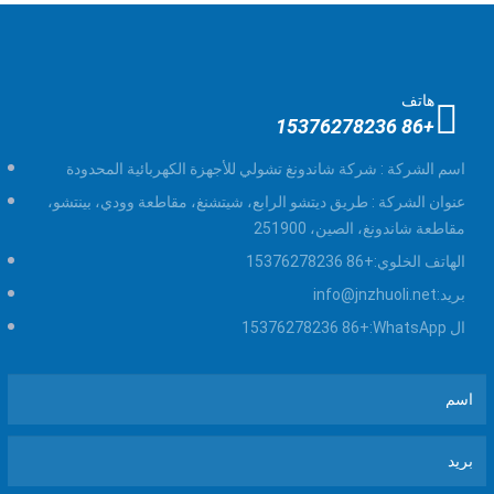
هاتف
+86 15376278236
اسم الشركة :
شركة شاندونغ تشولي للأجهزة الكهربائية المحدودة
عنوان الشركة :
طريق ديتشو الرابع، شيتشنغ، مقاطعة وودي، بينتشو،
مقاطعة شاندونغ، الصين، 251900
الهاتف الخلوي:
+86 15376278236
بريد:
info@jnzhuoli.net
ال WhatsApp:
+86 15376278236