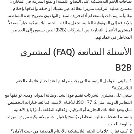
بطاقات الختم البلاستيكية على البضائع الثمينة أو تمنع السرقة في المخازن.
تتضمن عملية التركيب تمرير البطاقة عبر مشبك أو حلقة وإغلاقها بإحكام،
وغالباً ما يتم ذلك باستخدام أداة فريدة لمنع إزالتها دون تصريح. هذه البساطة،
بالإضافة إلى الموثوقية العالية، تجعل بطاقات الختم البلاستيكية خياراً مفضلاً
لمشتري الأعمال التجارية بين الشركات (B2B) الذين يسعون إلى الحد من
المخاطر في عملياتهم.
الأسئلة الشائعة (FAQ) لمشتري
B2B
1. ما هي العوامل الرئيسية التي يجب مراعاتها عند اختيار علامات الختم
البلاستيكية؟
ينبغي على مشتري الشركات تقييم قوة الشد، ومتانة المواد، ومدى توافقها مع
المعايير الدولية، مثل ISO 17712، للأختام الأمنية. كما تُعد خيارات التخصيص،
مثل وضع العلامات التجارية أو الترقيم، وفعالية التكلفة، أمرًا بالغ الأهمية.
بالنسبة للشحنات عالية المخاطر، يُنصح باختيار أختام بلاستيكية مزودة بميزات
مقاومة للعبث.
2. كيف تقارن علامات الختم البلاستيكية بالأختام المعدنية من حيث الأمان؟