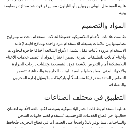
عالية القوة مثل البولي بروبيلين أو النايلون، مما يوفر قوة شد ممتازة ومقاومة
بيئية.
المواد والتصميم
صُممت علامات الأختام البلاستيكية خصيصًا لحالات استخدام محددة، وتتراوح
تصاميمها بين علامات بسيطة للاستخدام مرة واحدة ونماذج قابلة لإعادة
الاستخدام مزودة بآليات قفل. تشمل الأنواع الشائعة أختامًا حاجزة للحاويات
وأختام كابلات للتطبيقات المرنة. يضمن اختيار المواد أن تصمد علامات الأختام
البلاستيكية أمام التعرض للأشعة فوق البنفسجية وتقلبات درجات الحرارة
والإجهاد البدني، مما يجعلها مناسبة للبيئات الخارجية والصناعية. تتضمن
التصاميم المتقدمة ترقيمًا متسلسلًا أو باركودًا، مما يُسهّل إدارة المخزون
والمصادقة.
التطبيق في مختلف الصناعات
عملية استخدام بطاقات الختم البلاستيكية بسيطة، لكنها بالغة الأهمية لضمان
فعاليتها. في قطاع الخدمات اللوجستية، تُستخدم لختم حاويات الشحن
والشاحنات، مما يوفر دليلاً واضحاً على العبث. أما في قطاع التجزئة، فتُحافظ