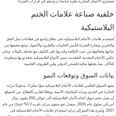
لمشتري الأعمال التجارية نظرة شاملة تُرشدهم في قرارات الشراء.
خلفية صناعة علامات الختم
البلاستيكية
تُستخدم علامات الأختام البلاستيكية على نطاق واسع في قطاعات مثل النقل
والتخزين وتجارة التجزئة لتأمين الحاويات والطرود والأصول. وتنبع شعبيتها من
متانتها وفعاليتها من حيث التكلفة وقدرتها على التكيف مع مختلف البيئات. وعلى
عكس الأختام المعدنية التقليدية، تتميز الأنواع البلاستيكية بخفة وزنها ومقاومة
للتآكل، مما يجعلها مثالية للشحن الدولي وفي الظروف القاسية.
بيانات السوق وتوقعات النمو
يشهد السوق العالمي لعلامات الأختام البلاستيكية نموًا مطردًا، مدفوعًا بتزايد
التجارة عبر الحدود وتزايد المخاوف الأمنية. ووفقًا لتقارير القطاع، من المتوقع
أن يصل حجم سوق أختام الأمان البلاستيكية إلى حوالي 850 مليون دولار
أمريكي بحلول عام 2026، بمعدل نمو سنوي مركب قدره 5.2% اعتبارًا من عام
2021. ويُعزى هذا النمو إلى تزايد استخدام علامات الأختام البلاستيكية في