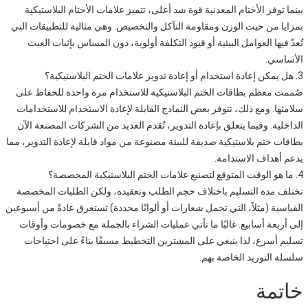
بينما توفر الأختام المعدنية قوة شد أعلى، تتميز علامات الأختام البلاستيكية
بمزايا من حيث الوزن ومقاومة التآكل والتخصيص. وهي مثالية للتطبيقات التي
تُعدّ فيها العوامل البيئية أو قيود التكلفة أولوية، دون المساس بإثبات العبث
الأساسي.
3. هل يمكن إعادة استخدام أو إعادة تدوير علامات الختم البلاستيكية؟
صُممت معظم بطاقات الختم البلاستيكية للاستخدام مرة واحدة للحفاظ على
سلامتها. ومع ذلك، تتوفر بعض النماذج القابلة لإعادة الاستخدام للاستخدامات
الداخلية. وفيما يتعلق بإعادة التدوير، تُقدم العديد من الشركات المصنعة الآن
بطاقات ختم بلاستيكية صديقة للبيئة مصنوعة من مواد قابلة لإعادة التدوير، مما
يدعم أهداف الاستدامة.
4. ما هو الوقت المتوقع لتصنيع علامات الختم البلاستيكية المخصصة؟
تختلف مدة التسليم باختلاف حجم الطلب وتعقيده، ولكن الطلبات المخصصة
القياسية (مثلاً، التي تحمل شعارات أو ألوانًا محددة) تستغرق عادةً من أسبوعين
إلى أربعة أسابيع. غالبًا ما تأتي عمليات الشراء بالجملة مع خصومات وأوقات
تسليم أسرع، لذا ينبغي على المشترين التخطيط مسبقًا بناءً على احتياجات
سلسلة التوريد الخاصة بهم.
خاتمة