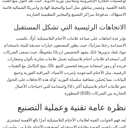
لوجستيات التجارة الإلكترونية وسلاسل توريد الأدوية، حيث تُعد حلول منع العبث
بالغة الأهمية. وتتصدر مناطق مثل آسيا والمحيط الهادئ وأمريكا الشمالية قائمة
الاستهلاك، مدفوعةً بمراكز التصنيع والمعايير التنظيمية الصارمة.
الاتجاهات الرئيسية التي تشكل المستقبل
تؤثر عدة اتجاهات على صناعة علامات الأختام البلاستيكية. أولًا، تكتسب
الاستدامة زخمًا متزايدًا، حيث يطور المصنعون خيارات صديقة للبيئة باستخدام
مواد مُعاد تدويرها. ثانيًا، يشهد التخصيص ازديادًا ملحوظًا، حيث تسعى الشركات
إلى استخدام علامات أختام بلاستيكية تحمل علامات تجارية بألوان وشعارات
فريدة أو رموز استجابة سريعة لتحسين التتبع. ثالثًا، يتيح التكامل مع التقنيات
الرقمية، مثل الأختام المدعومة بإنترنت الأشياء، المراقبة الفورية وجمع
البيانات، مما يُحسّن شفافية سلسلة التوريد. تُؤكد هذه الاتجاهات على التحول
نحو علامات أختام بلاستيكية أكثر ذكاءً واستدامة تُلبي احتياجات الأعمال
التجارية بين الشركات (B2B) المتطورة.
نظرة عامة تقنية وعملية التصنيع
يُعد فهم الجوانب الفنية لعلامات الأختام البلاستيكية أمرًا بالغ الأهمية لمشتري
الشركات لتقييم الجودة وقابلية الاستخدام. تُصنع هذه الأختام عادةً من بوليمرات