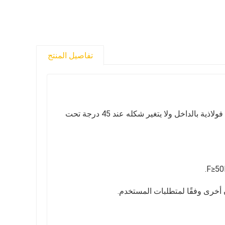
تفاصيل المنتج
1. الختم مصنوع من بلاستيك PP في قالب حقن واحد، الختم محصور بقطع فولاذية بالداخل ولا يتغير شكله عند 45 درجة تحت