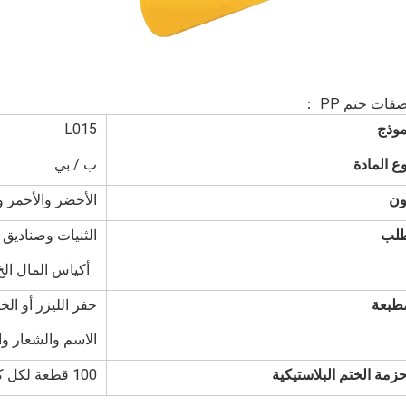
فات ختم PP ：
موذج
L015
ع المادة
ب / بي
ون
الأخضر والأحمر وا
لب
الثنيات وصناديق ا
أكياس المال الخ
طبعة
حفر الليزر أو ا
الاسم والشعار وا
حزمة الختم البلاستيكية
100 قطعة لكل كيس ، 2000-5000 قطعة/كرتون