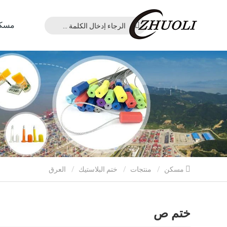
مسك
مسكن
منتجات
ختم البلاستيك
العرق
ختم ص