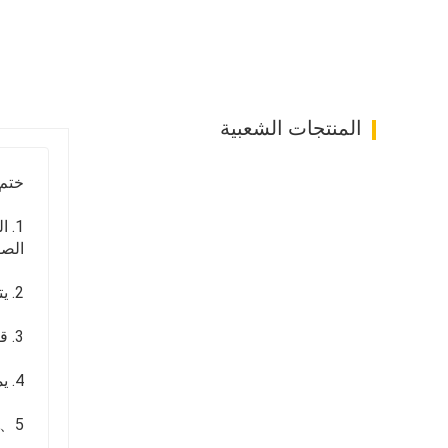
المنتجات الشعبية
ختم
الصفر وم
2. يتم ختم السطح أو طباعته بالليزر مع شعار الشركة ورقمها والباركود.
3. قم بضبط إحكام الختم حسب الرغبة، يمكن أن تصل قوة السحب إلى F≥50KG.
4. يمكن تحويل اللون إلى ألوان حمراء أو زرقاء أو خضراء أو صفراء أو ألوان أخرى وفقًا لمتطلبات المستخدم.
5、قوة شد عالية لمنع الضرر وتقليل الخلع.