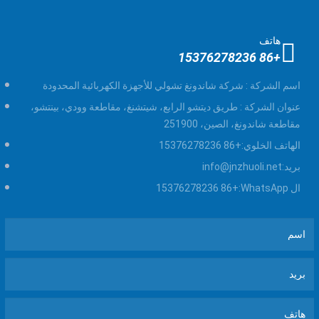
هاتف
+86 15376278236
اسم الشركة :
شركة شاندونغ تشولي للأجهزة الكهربائية المحدودة
عنوان الشركة :
طريق ديتشو الرابع، شيتشنغ، مقاطعة وودي، بينتشو،
مقاطعة شاندونغ، الصين، 251900
الهاتف الخلوي:
+86 15376278236
بريد:
info@jnzhuoli.net
ال WhatsApp:
+86 15376278236