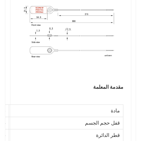
مقدمة المعلمة
مادة
ص
قفل حجم الجسم
54 * 25 ملم
قطر الدائرة
2.5 مل