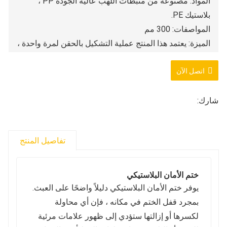
المواد: مصنوعة من مثبطات اللهب عالية الجودة PP ،
بلاستيك PE.
المواصفات: 300 مم
الميزة: يعتمد هذا المنتج عملية التشكيل بالحقن لمرة واحدة ،
وختم ثابت ، وأكثر أمانًا في الاستخدام.
اتصل الآن
اللون: أحمر ، أزرق ، أصفر ، أخضر ، وألوان أخرى
السعر المحدد: 50 * 24 ملم
تعليم الختم: بناءً على احتياجات العميل المختلفة ، يمكننا
شارك:
طباعة الأرقام الجارية والشعارات والوحدات والتواريخ
والأرقام التسلسلية والباركود والمحتويات الأخرى المطلوبة
تفاصيل المنتج
على الملصقات.
موك: 1000 قطعة
OEM / ODM: قبول OEM و ODM النظام
ختم الأمان البلاستيكي
يوفر ختم الأمان البلاستيكي دليلاً واضحًا على العبث.
بمجرد قفل الختم في مكانه ، فإن أي محاولة
لكسرها أو إزالتها ستؤدي إلى ظهور علامات مرئية