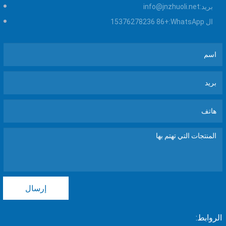
بريد:
info@jnzhuoli.net
ال WhatsApp:
+86 15376278236
إرسال
الروابط: