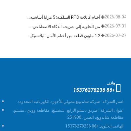
2026-08-04
أختام كابلات RFID السلكية: 5 مزايا أساسية تدفع تحول الشحن العالمي نحو الأمن الذكي في عام 2026
2026-07-31
من الحاوية إلى شريحة الذكاء الاصطناعي: قطاع "الأختام عالية الأمان" يتبنى فرصة مزدوجة
2026-07-27
1.2 مليون قطعة من أختام الأمان البلاستيكية القابلة للتخلص منها بطول 400 مم تم شحنها إلى فنزويلا للإشراف على السلامة متعددة الصناعات
هاتف
+86 15376278236
اسم الشركة :
شركة شاندونغ تشولي للأجهزة الكهربائية المحدودة
عنوان الشركة :
طريق ديتشو الرابع، شيتشنغ، مقاطعة وودي، بينتشو،
مقاطعة شاندونغ، الصين، 251900
الهاتف الخلوي:
+86 15376278236