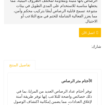
الرصاص بأنها متينة ومقاومة لمختلف الظروف البيئية، مما
يجعلها مناسبة للاستخدام على المدى الطويل في بيئات
متنوعة. تسمح قابلية الرصاص أيضًا بتركيب محكم وآمن،
مما يعزز الفعالية الشاملة للختم في منع التلاعب أو
الاحتيال.
مقاس: عرف العملاء
اللون الفضي
اتصل الآن
المادة: الرصاص
وظيفة السلامة: يستخدم هذا المنتج بشكل رئيسي في
شارك:
عدادات الكهرباء وعدادات المياه لمنع السرقة الخبيثة.
تفاصيل المنتج
الأختام متر الرصاص
توفر أختام عداد الرصاص العديد من المزايا، بما في
ذلك خصائص واضحة للتلاعب. إنها توفر طريقة آمنة
لإغلاق العدادات، مما يضمن إمكانية اكتشاف الوصول