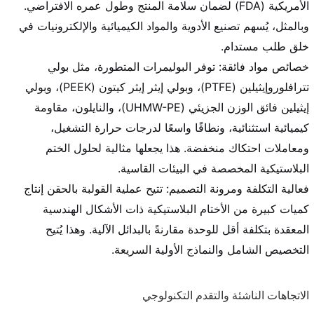
الأمريكية (FDA) لضمان سلامة المنتج وطول عمره الافتراضي.
وبالمثل، يُسهم تصنيع الأدوية والمواد الكيميائية والإلكترونيات في
خلق طلب مستدام.
خصائص مواد فائقة: توفر البوليمرات المتطورة، مثل بولي
تترافلوروإيثيلين (PTFE)، وبولي إيثر إيثر كيتون (PEEK)، وبولي
إيثيلين فائق الوزن الجزيئي (UHMW-PE)، والنايلون، مقاومة
كيميائية استثنائية، ونطاقًا واسعًا لدرجات حرارة التشغيل،
ومعاملات احتكاك منخفضة. هذا يجعلها مثالية لحلول الختم
البلاستيكية المخصصة في البيئات القاسية.
فعالية التكلفة ومرونة التصميم: تتيح عملية القولبة بالحقن إنتاج
كميات كبيرة من الأختام البلاستيكية ذات الأشكال الهندسية
المعقدة بتكلفة أقل للوحدة مقارنةً بالبدائل الآلية. وهذا يُتيح
التخصيص الشامل والنماذج الأولية السريعة.
الاتجاهات الناشئة والتقدم التكنولوجي