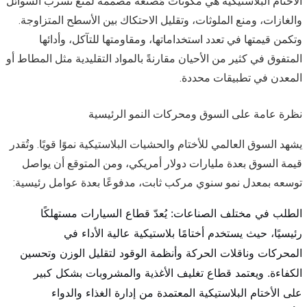
الأختام البلاستيكية هي مكونات مُصنّعة مصممة لمنع تسرب السوائل
والغازات، ومنع الملوثات، وتقليل الاحتكاك بين الأسطح المتزاوجة.
وتكمن قيمتها في تعدد استخداماتها، ومقاومتها للتآكل، وأدائها
المتفوق في كثير من الأحيان مقارنةً بالمواد التقليدية مثل المطاط أو
المعدن في تطبيقات محددة.
نظرة عامة على السوق ومحركات النمو الرئيسية
يشهد السوق العالمي للأختام والحشيات البلاستيكية نموًا قويًا. وتُقدر
قيمة السوق بعدة مليارات دولار أمريكي، ومن المتوقع أن يواصل
توسعه بمعدل نمو سنوي مركب ثابت، مدفوعًا بعدة عوامل رئيسية:
الطلب في مختلف الصناعات: يُعدّ قطاع السيارات مستهلكًا
رئيسيًا، حيث يستخدم أختامًا بلاستيكية عالية الأداء في
المحركات وناقلات الحركة وأنظمة الوقود لتقليل الوزن وتحسين
الكفاءة. ويعتمد قطاع تغليف الأغذية والمشروبات بشكل كبير
على الأختام البلاستيكية المعتمدة من إدارة الغذاء والدواء