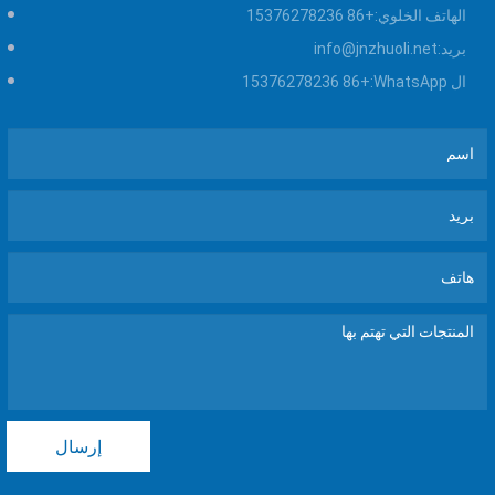
الهاتف الخلوي:
+86 15376278236
بريد:
info@jnzhuoli.net
ال WhatsApp:
+86 15376278236
إرسال