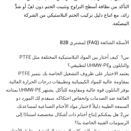
التأكد من نظافة أسطح التزاوج وتثبيت الختم دون لفّ أو شدٍّ
زائد، مع اتباع دليل تركيب الختم البلاستيكي من الشركة
المصنّعة.
الأسئلة الشائعة (FAQ) لمشتري B2B
س1: كيف أختار بين المواد البلاستيكية المختلفة مثل PTFE
والنايلون وUHMW-PE لتطبيقي؟
يعتمد الاختيار على ظروف التشغيل الخاصة بك. يتميز PTFE
بمقاومة عالية للمواد الكيميائية وتطبيقات درجات الحرارة العالية.
يوفر النايلون قوة عالية ومقاومة للتآكل. يشتهر UHMW-PE بمتانته
الفائقة ضد الصدمات وانخفاض احتكاكه. سيقدم لك المورد ذو
السمعة الطيبة دليلاً لاختيار مواد الأختام الصناعية لمساعدتك.
س2: هل يمكنكم إنتاج أختام ذات أشكال مخصصة استنادًا إلى
الرسومات الفنية الخاصة بنا؟
نعم، تتخصص معظم الشركات المصنعة الرائدة في حلول الأختام