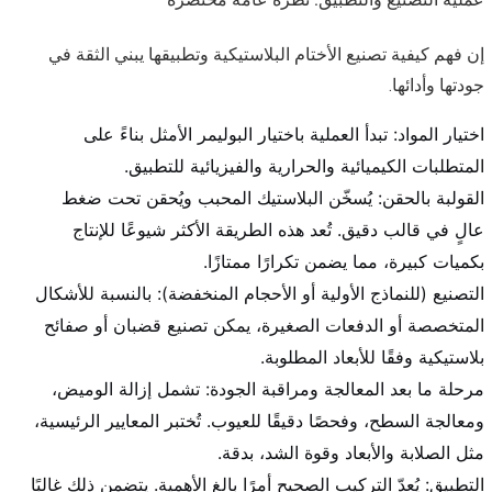
إن فهم كيفية تصنيع الأختام البلاستيكية وتطبيقها يبني الثقة في
جودتها وأدائها.
اختيار المواد: تبدأ العملية باختيار البوليمر الأمثل بناءً على
المتطلبات الكيميائية والحرارية والفيزيائية للتطبيق.
القولبة بالحقن: يُسخّن البلاستيك المحبب ويُحقن تحت ضغط
عالٍ في قالب دقيق. تُعد هذه الطريقة الأكثر شيوعًا للإنتاج
بكميات كبيرة، مما يضمن تكرارًا ممتازًا.
التصنيع (للنماذج الأولية أو الأحجام المنخفضة): بالنسبة للأشكال
المتخصصة أو الدفعات الصغيرة، يمكن تصنيع قضبان أو صفائح
بلاستيكية وفقًا للأبعاد المطلوبة.
مرحلة ما بعد المعالجة ومراقبة الجودة: تشمل إزالة الوميض،
ومعالجة السطح، وفحصًا دقيقًا للعيوب. تُختبر المعايير الرئيسية،
مثل الصلابة والأبعاد وقوة الشد، بدقة.
التطبيق: يُعدّ التركيب الصحيح أمرًا بالغ الأهمية. يتضمن ذلك غالبًا