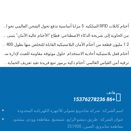
أختام كابلات RFID السلكية: 5 مزايا أساسية تدفع تحول الشحن العالمي نحو الأمن الذكي في عام 2026
من الحاوية إلى شريحة الذكاء الاصطناعي: قطاع "الأختام عالية الأمان" يتبنى فرصة مزدوجة
1.2 مليون قطعة من أختام الأمان البلاستيكية القابلة للتخلص منها بطول 400 مم تم شحنها إلى فنزويلا للإشراف على السلامة متعددة الصناعات
أختام قفل بلاستيكية أحادية الاستخدام: حلول موثوقة مقاومة للعبث لإدارة سلسلة التوريد العالمية
ترقية أمن القياس العالمي: أختام ذكية برموز تتبع فريدة تعيد تعريف الحماية ضد العبث
هاتف
+86 15376278236
اسم الشركة :
شركة شاندونغ تشولي للأجهزة الكهربائية المحدودة
عنوان الشركة :
طريق ديتشو الرابع، شيتشنغ، مقاطعة وودي، بينتشو،
مقاطعة شاندونغ، الصين، 251900