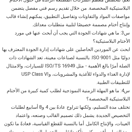
البلاستيكية المخصصة. من خلال تقديم رسم فني مفصل يتضمن
مواصفات المواد والتفاوتات وتفاصيل التطبيق، يمكنهم إنشاء قالب
وإنتاج أختام مصممة خصيصًا لتلبية متطلبات معداتك.
س3: ما هي شهادات الجودة التي يجب أن أبحث عنها في مورد
الأختام البلاستيكية؟
ابحث عن الموردين الحاصلين على شهادات إدارة الجودة المعترف بها
دوليًا مثل ISO 9001. بالنسبة لصناعات معينة، تعد الشهادات ذات
الصلة أمرًا بالغ الأهمية - مثل ISO/TS 16949 للسيارات، والامتثال
لإدارة الغذاء والدواء للأغذية والمشروبات، وUSP Class VI
للتطبيقات الطبية.
س4: ما هو المهلة الزمنية النموذجية لطلب كمية كبيرة من الأختام
البلاستيكية المخصصة؟
تختلف مدة التسليم، ولكنها تتراوح عادةً بين 4 و8 أسابيع لطلبات
التخصيص الجديدة. يشمل ذلك تصميم القالب وصنعه، واعتماد
العينات، والإنتاج الكامل. أما بالنسبة للقطع القياسية، فعادةً ما تكون
مدة التسليم أقصر بكثير. تأكد دائمًا من الجدول الزمني مع موردك