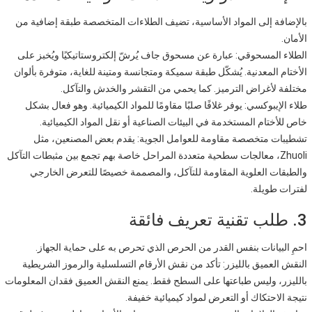
بالإضافة إلى المواد الأساسية، تضيف الطلاءات المتخصصة طبقة إضافية من
الأمان.
الطلاء المسحوقي: عبارة عن مسحوق جاف يُرشّ إلكتروستاتيكيًا ويُخبز على
الأختام المعدنية. يُشكّل طبقة سميكة ومتجانسة ومتينة للغاية، متوفرة بألوان
مختلفة لأغراض الترميز. كما يحمي من التقشر والخدش والتآكل.
طلاء الإيبوكسي: يوفر غلافًا صلبًا مقاومًا للمواد الكيميائية. وهو فعال بشكل
خاص للأختام المستخدمة في البيئات الصناعية أو نقل المواد الكيميائية.
تشطيبات متخصصة مقاومة للعوامل الجوية: يقدم بعض المصنعين، مثل
Zhuoli، معالجات سطحية متعددة المراحل خاصة بهم تجمع بين مثبطات التآكل
والطبقات العلوية المقاومة للتآكل، والمصممة خصيصًا للتعرض الخارجي
لفترات طويلة.
3. طلب ​​تقنية تعريف فائقة
احمِ البيانات بنفس القدر من الحرص الذي تحرص به على حماية الجهاز.
النقش العميق بالليزر: تأكد من نقش الأرقام التسلسلية والرموز الشريطية
بالليزر، وليس طباعتها على السطح فقط. يمنع النقش العميق فقدان المعلومات
نتيجة الاحتكاك أو التعرض لمواد كيميائية خفيفة.