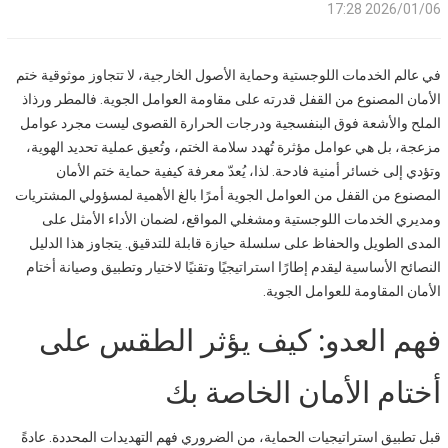
2026/01/06 17:28
في عالم الخدمات اللوجستية وحماية الأصول الخارجية، لا تتجاوز موثوقية ختم
الأمان المصنوع من القفل قدرته على مقاومة العوامل الجوية. فالمطر ورذاذ
الملح والأشعة فوق البنفسجية ودرجات الحرارة القصوى ليست مجرد عوامل
مزعجة، بل هي عوامل مؤثرة تُهدد سلامة الختم، وتُعيق عملية تحديد الهوية،
وتؤدي إلى خسائر أمنية فادحة. لذا، يُعدّ معرفة كيفية حماية ختم الأمان
المصنوع من القفل من العوامل الجوية أمرًا بالغ الأهمية لمسؤولي المشتريات
ومديري الخدمات اللوجستية ومشغلي المواقع، لضمان الأداء الأمثل على
المدى الطويل والحفاظ على سلسلة حيازة قابلة للتدقيق. يتجاوز هذا الدليل
النصائح الأساسية ليقدم إطارًا استراتيجيًا وتقنيًا لاختيار وتطبيق وصيانة أختام
الأمان المقاومة للعوامل الجوية.
فهم العدو: كيف يؤثر الطقس على
أختام الأمان الخاصة بك
قبل تطبيق استراتيجيات الحماية، من الضروري فهم التهديدات المحددة. عادةً