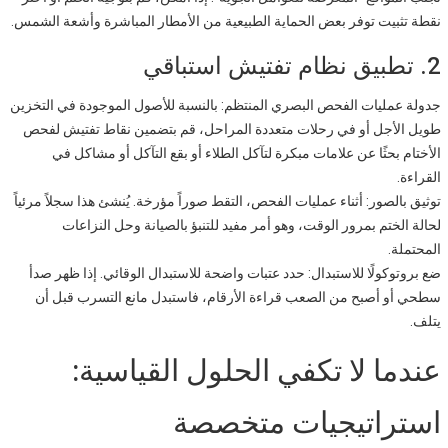
نقطة تثبيت توفر بعض الحماية الطبيعية من الأمطار المباشرة وأشعة الشمس.
2. تطبيق نظام تفتيش استباقي
جدولة عمليات الفحص البصري المنتظم: بالنسبة للأصول الموجودة في التخزين
طويل الأجل أو في رحلات متعددة المراحل، قم بتضمين نقاط تفتيش لفحص
الأختام بحثًا عن علامات مبكرة لتآكل الطلاء أو بقع التآكل أو مشاكل في
القراءة.
توثيق بالصور: أثناء عمليات الفحص، التقط صوراً مؤرخة. يُنشئ هذا سجلاً مرئياً
لحالة الختم بمرور الوقت، وهو أمر مفيد للتنبؤ بالصيانة وحل النزاعات
المحتملة.
ضع بروتوكولًا للاستبدال: حدد عتبات واضحة للاستبدال الوقائي. إذا ظهر صدأ
سطحي أو أصبح من الصعب قراءة الأرقام، فاستبدل مانع التسرب قبل أن
يتلف.
عندما لا تكفي الحلول القياسية:
استراتيجيات متخصصة