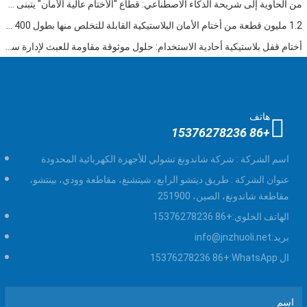
من الحاوية إلى شريحة الذكاء الاصطناعي: قطاع "الأختام عالية الأمان" يتبنى فرصة مزدوجة
1.2 مليون قطعة من أختام الأمان البلاستيكية القابلة للتخلص منها بطول 400 مم تم شحنها إلى فنزويلا للإشراف على السلامة متعددة الصناعات
أختام قفل بلاستيكية أحادية الاستخدام: حلول موثوقة مقاومة للعبث لإدارة سلسلة التوريد العالمية
هاتف
+86 15376278236
اسم الشركة :
شركة شاندونغ تشولي للأجهزة الكهربائية المحدودة
عنوان الشركة :
طريق ديتشو الرابع، شيتشنغ، مقاطعة وودي، بينتشو،
مقاطعة شاندونغ، الصين، 251900
الهاتف الخلوي:
+86 15376278236
بريد:
info@jnzhuoli.net
ال WhatsApp:
+86 15376278236