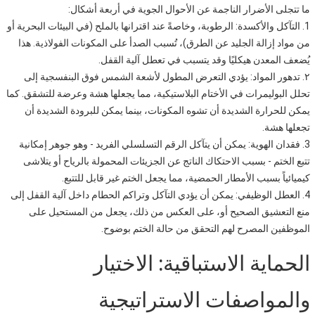
ما تتجلى الأضرار الناجمة عن الأحوال الجوية في أربعة أشكال:
1. التآكل والأكسدة: الرطوبة، وخاصةً عند اقترانها بالملح (في البيئات البحرية أو
من مواد إزالة الجليد عن الطرق)، تُسبب الصدأ على المكونات الفولاذية. هذا
يُضعف المعدن هيكليًا وقد يتسبب في تعطل آلية القفل.
٢. تدهور المواد: يؤدي التعرض المطول لأشعة الشمس فوق البنفسجية إلى
تحلل البوليمرات في الأختام البلاستيكية، مما يجعلها هشة وعرضة للتشقق. كما
يمكن للحرارة الشديدة أن تشوه المكونات، بينما يمكن للبرودة الشديدة أن
تجعلها هشة.
3. فقدان الهوية: يمكن أن يتآكل الرقم التسلسلي الفريد - وهو جوهر إمكانية
تتبع الختم - بسبب الاحتكاك الناتج عن الجزيئات المحمولة بالرياح أو يتلاشى
كيميائياً بسبب الأمطار الحمضية، مما يجعل الختم غير قابل للتتبع.
4. العطل الوظيفي: يمكن أن يؤدي التآكل وتراكم الحطام داخل آلية القفل إلى
منع التعشيق الصحيح أو، على العكس من ذلك، يجعل من المستحيل على
الموظفين المصرح لهم التحقق من حالة الختم بوضوح.
الحماية الاستباقية: الاختيار
والمواصفات الاستراتيجية