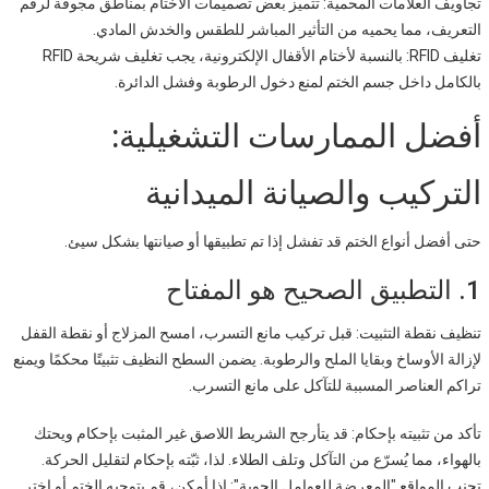
تجاويف العلامات المحمية: تتميز بعض تصميمات الأختام بمناطق مجوفة لرقم
التعريف، مما يحميه من التأثير المباشر للطقس والخدش المادي.
تغليف RFID: بالنسبة لأختام الأقفال الإلكترونية، يجب تغليف شريحة RFID
بالكامل داخل جسم الختم لمنع دخول الرطوبة وفشل الدائرة.
أفضل الممارسات التشغيلية:
التركيب والصيانة الميدانية
حتى أفضل أنواع الختم قد تفشل إذا تم تطبيقها أو صيانتها بشكل سيئ.
1. التطبيق الصحيح هو المفتاح
تنظيف نقطة التثبيت: قبل تركيب مانع التسرب، امسح المزلاج أو نقطة القفل
لإزالة الأوساخ وبقايا الملح والرطوبة. يضمن السطح النظيف تثبيتًا محكمًا ويمنع
تراكم العناصر المسببة للتآكل على مانع التسرب.
تأكد من تثبيته بإحكام: قد يتأرجح الشريط اللاصق غير المثبت بإحكام ويحتك
بالهواء، مما يُسرّع من التآكل وتلف الطلاء. لذا، ثبّته بإحكام لتقليل الحركة.
تجنب المواقع "المعرضة للعوامل الجوية": إذا أمكن، قم بتوجيه الختم أو اختر