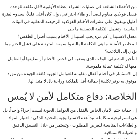
من الأخطاء الشائعة في عمليات الشراء إعطاء الأولوية لأقل تكلفة للوحدة.
فقفل فولاذي مقاوم للصدأ ذو طلاء احترافي، وإن كان أغلى قليلاً، سيدوم لفترة
أطول ويتفوق على عشرات الأختام الفولاذية الرخيصة المطلية في البيئات
القاسية. وتشمل التكلفة الحقيقية ما يلي:
معدل الاستبدال: كم مرة يجب استبدال الأختام بسبب أضرار الطقس؟
المخاطر الأمنية: ما هي التكلفة المالية والسمعة المترتبة على فشل الختم مما
يؤدي إلى التلاعب؟
التأخير التشغيلي: الوقت الذي يقضيه في فحص الأختام أو تنظيفها أو التعامل
معها له تكلفة عمالة ملموسة.
إن الاستثمار في أختام أقفال مقاومة للعوامل الجوية فائقة الجودة من مورد
موثوق به يوفر تكلفة إجمالية أقل للملكية وراحة بال لا مثيل لها.
الخلاصة: دفاع متكامل لأمن لا يُمس
إن حماية ختم الأمان الخاص بالقفل من العوامل الجوية ليست إجراءً واحداً، بل
هي استراتيجية متكاملة. تبدأ هذه الاستراتيجية بالتحديد الذكي - اختيار المواد
والطلاءات المناسبة للغرض المطلوب - وتستمر من خلال التطبيق الدقيق
والصيانة الاستباقية.