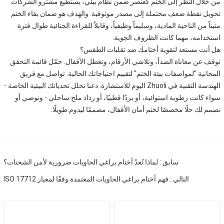
من خلال النظر إلى الختم كعنصر ضمن نظام بيئي، يستطيع مشترو الشركات
تحويل نقطة ضعف محتملة إلى مصدر موثوقية. والهدف هو ضمان بقاء الختم
متيناً من الناحية المادية، وسليماً وظيفياً، وقابلاً للقراءة الجنائية طوال فترة
استخدامه، مهما كانت الظروف الجوية.
هل أنت مستعد لتقوية أختامك ضد تقلبات الطقس؟
توقف عن معاناة الصدأ، وتلاشي الأرقام، وتعطل الأقفال. حمّل قائمة التحقق
المجانية "لمواصفات بيئة الختم" لتقييم احتياجاتك الحالية. تواصل مع فريق
الهندسة التقنية في Zhuoli اليوم للاستشارة. دعنا نحلل تحدياتك البيئية الخاصة -
سواء كانت رطوبة استوائية، أو بردًا قطبيًا، أو رذاذ ملح ساحلي - ونوصي أو
نصمم لك حلًا مخصصًا لختم أمان الأقفال، مصممًا ليدوم طويلًا.
سابق : لماذا تُعدّ أختام براغي الحاويات ضرورية لأمن الشحنات؟
التالي : فهم أختام براغي الحاويات المعتمدة وفقًا لمعيار ISO 17712