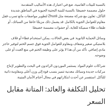
بالنسبة للبيئات القاسية، ضع في اعتبارك هذه الأساليب المتقدمة:
حلول مصممة خصيصًا: بالنسبة للبنية التحتية الحيوية في المناطق شديدة
التآكل، تعاون مع شركة مصنعة مثل Zhuoli لتطوير مواصفات مانع تسرب قفل
مقاوم للعوامل الجوية بالكامل. قد يشمل ذلك مزيجًا خاصًا من السبائك، أو
طبقات طلاء سميكة للغاية، أو حشوات مصممة خصيصًا.
وسائل الحماية الثانوية: في بعض الحالات، يمكن استخدام غطاء أو غلاف
بلاستيكي صغير وشفاف ومقاوم للعوامل الجوية فوق جسم الختم لتوفير حاجز
مادي إضافي. تأكد من أن هذا لا يؤثر على وظيفة الختم في منع العبث أو على
وضوحه.
شراكات علوم المواد: يستثمر الموردون الرائدون في البحث والتطوير لإنتاج
مركبات جديدة وسبائك معدنية تتميز بنسب قوة إلى وزن أعلى ومقاومة ذاتية
للتآكل. استفسر عن أحدث ابتكاراتهم في مجال أختام الأمان المتينة.
تحليل التكلفة والعائد: المتانة مقابل
السعر