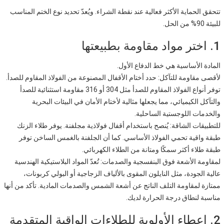
تتحقق الحماية الأكثر فعالية عند نقطة الشراء. ويُعدّ تحديد نوع الختم المناسب
للبيئة 90% من الحل.
1. اختر مواد مقاومة بطبيعتها
المادة الأساسية هي خط الدفاع الأول.
لأقصى مقاومة للتآكل: حدد أختام الأقفال المصنوعة من الفولاذ المقاوم للصدأ.
توفر أنواع الفولاذ المقاوم للصدأ مثل 304 أو 316 مقاومة استثنائية للصدأ
والتآكل الكيميائي، مما يجعلها مثالية لأختام الأمان في البيئات البحرية
والخدمات اللوجستية الساحلية.
للتطبيقات الشاقة: يُنصح باستخدام أقفال فولاذية مجلفنة. يوفر طلاء الزنك
طبقة واقية تحمي الفولاذ الأساسي. كما أن الجلفنة بالغمس الساخن توفر
طبقة طلاء أكثر سمكًا ومتانة من الطلاء الكهربائي.
لمقاومة الأشعة فوق البنفسجية والصدمات: تُعدّ المواد البلاستيكية الهندسية
عالية الجودة، مثل النايلون المقوى بالألياف الزجاجية أو البولي كربونات،
ممتازة لمقاومة التلف الناتج عن أشعة الشمس والصدمات المادية. تأكد من أنها
مناسبة لنطاق درجة الحرارة لديك.
2. إعطاء الأولوية للطلاءات الواقية المتقدمة