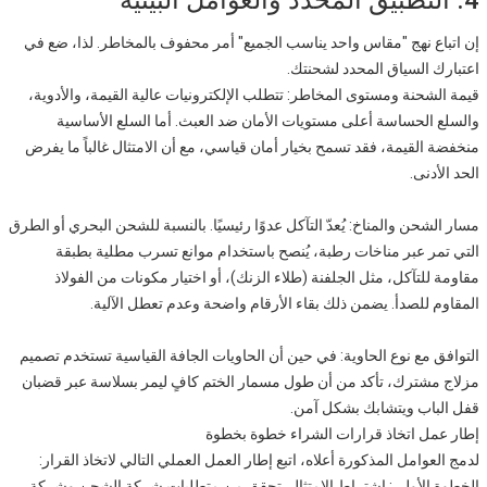
4. التطبيق المحدد والعوامل البيئية
إن اتباع نهج "مقاس واحد يناسب الجميع" أمر محفوف بالمخاطر. لذا، ضع في
اعتبارك السياق المحدد لشحنتك.
قيمة الشحنة ومستوى المخاطر: تتطلب الإلكترونيات عالية القيمة، والأدوية،
والسلع الحساسة أعلى مستويات الأمان ضد العبث. أما السلع الأساسية
منخفضة القيمة، فقد تسمح بخيار أمان قياسي، مع أن الامتثال غالباً ما يفرض
الحد الأدنى.
مسار الشحن والمناخ: يُعدّ التآكل عدوًا رئيسيًا. بالنسبة للشحن البحري أو الطرق
التي تمر عبر مناخات رطبة، يُنصح باستخدام موانع تسرب مطلية بطبقة
مقاومة للتآكل، مثل الجلفنة (طلاء الزنك)، أو اختيار مكونات من الفولاذ
المقاوم للصدأ. يضمن ذلك بقاء الأرقام واضحة وعدم تعطل الآلية.
التوافق مع نوع الحاوية: في حين أن الحاويات الجافة القياسية تستخدم تصميم
مزلاج مشترك، تأكد من أن طول مسمار الختم كافٍ ليمر بسلاسة عبر قضبان
قفل الباب ويتشابك بشكل آمن.
إطار عمل اتخاذ قرارات الشراء خطوة بخطوة
لدمج العوامل المذكورة أعلاه، اتبع إطار العمل العملي التالي لاتخاذ القرار:
الخطوة الأولى: اشتراط الامتثال. تحقق من متطلبات شركة الشحن وشركة