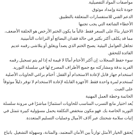
مواصفات المواد التفصيلية.
جودة ثابتة وإمداد موثوق.
الدعم الفني للاستفسارات المتعلقة بالتطبيق.
الأخطاء الشائعة التي يجب تجنبها
الاختيار بناءً على السعر فقط: غالباً ما يكون الختم الأرخص هو الحلقة الأضعف،
مما قد يكلف أكثر بكثير في حالة فقدان البضائع أو النزاعات التأمينية.
تجاهل العوامل البيئية: يصبح الختم الذي يصدأ ويغلق أو يتلاشى رقمه عديم
الفائدة للتحقق.
سوء حفظ السجلات: إن أكثر الأختام أمانًا لا قيمة له إذا لم يتم تسجيل رقمه
الفريد بدقة ومشاركته مع جميع الأطراف المصرح لها في سلسلة التوريد.
استخدام جهاز قابل لإعادة الاستخدام أو القفل: أختام براغي الحاويات الأصلية
تُستخدم لمرة واحدة فقط. الأجهزة القابلة لإعادة الاستخدام لا توفر دليلاً موثوقاً
على العبث.
الخاتمة وخطة العمل المهنية
يُعد اختيار مانع التسرب المناسب للحاويات استثمارًا مباشرًا في مرونة سلسلة
التوريد الخاصة بك. فهو مكون منخفض التكلفة يحمل مسؤولية كبيرة تتمثل في
إثبات سلامة شحنتك عبر آلاف الأميال وعمليات التسليم المتعددة.
يُحقق الخيار الأمثل توازناً بين الأمان المعتمد، والمتانة، وسهولة التشغيل. باتباع