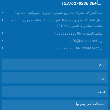
+86 15376278236
اسم الشركة :
شركة شاندونغ تشولي للأجهزة الكهربائية المحدودة
عنوان الشركة :
طريق ديتشو الرابع، شيتشنغ، مقاطعة وودي، بينتشو،
مقاطعة شاندونغ، الصين، 251900
الهاتف الخلوي:
+86 15376278236
بريد:
info@jnzhuoli.net
ال WhatsApp:
+86 15376278236