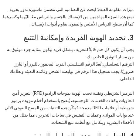
ميزات مقاومة العبث: ابحث عن التصاميم التي تتضمن ماسورة تدور بحرية.
تمنع هذه الميزة المهاجمين من الإمساك بالجسم والترباس معًا لليّهما وكسرهما.
كما أن سطح الترباس الأملس والمقوى يقاوم أدوات الإمساك.
3. تحديد الهوية الفريدة وإمكانية التتبع
يجب أن يكون كل ختم قابلاً للتعريف بشكل فريد ليكون بمثابة جزء موثوق به
من مسار التوثيق الخاص بك.
الترقيم التسلسلي: يُعدّ الرقم التسلسلي الفريد المحفور بالليزر أو البارز
ضروريًا. يجب تسجيل هذا الرقم في بوليصة الشحن وقائمة التعبئة ونظامك
الداخلي.
الترميز الشريطي وتقنية تحديد الهوية بموجات الراديو (RFID): لتعزيز أمن
الحاويات وكفاءة الخدمات اللوجستية، يُنصح باستخدام أختام مزودة برموز
شريطية أو علامات RFID مدمجة. تُمكّن هذه التقنيات من المسح الضوئي الآلي
عند بوابات الموانئ وعمليات التفتيش في ساحات التخزين، مما يقلل من
الأخطاء البشرية ويتكامل مع أنظمة تتبع الشحنات.