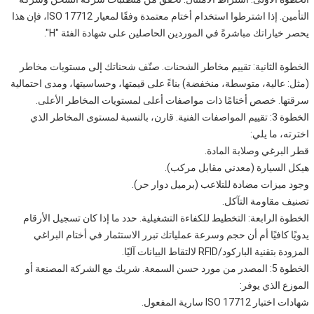
التأمين. إذا اشترطوا استخدام أختام معتمدة وفقًا لمعيار ISO 17712، فإن هذا
يحصر خياراتك مباشرةً في الموردين الحاصلين على شهادة الفئة "H".
الخطوة الثانية: تقييم مخاطر الشحنات. صنّف شحناتك إلى مستويات مخاطر
(مثل: عالية، متوسطة، منخفضة) بناءً على قيمتها، وحساسيتها، ومدى احتمالية
سرقتها. خصص أختامًا ذات مواصفات أعلى لمستويات المخاطر الأعلى.
الخطوة 3: تقييم المواصفات الفنية. قارن، بالنسبة لمستوى المخاطر الذي
اخترته، ما يلي:
قطر البرغي وصلابة المادة.
هيكل السيارة (معدني مقابل مركب).
وجود ميزات مضادة للتلاعب (برميل دوار حر).
تصنيف مقاومة التآكل.
الخطوة الرابعة: التخطيط للكفاءة التشغيلية. حدد ما إذا كان تسجيل الأرقام
يدويًا كافيًا أم أن حجم وسرعة عملياتك تبرر الاستثمار في أختام البراغي
المزودة بتقنية الباركود/RFID لالتقاط البيانات آليًا.
الخطوة 5: المصدر من مورد حسن السمعة. شريك مع الشركة المصنعة أو
الموزع الذي يوفر:
شهادات اختبار ISO 17712 سارية المفعول.