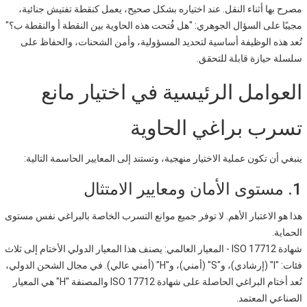
مصرح بها أثناء النقل. عند اختياره بشكل صحيح، يعمل كنقطة تفتيش جنائية،
مجيبًا على السؤال الجوهري: "هل فُتحت هذه الحاوية بين النقطة أ والنقطة ب؟"
تُعد هذه الوظيفة أساسية لتحديد المسؤولية، وأمن الشحنات، والحفاظ على
سلسلة حيازة قابلة للتحقق.
العوامل الرئيسية في اختيار مانع
تسرب براغي الحاوية
ينبغي أن تكون عملية الاختيار منهجية، وتستند إلى المعايير الحاسمة التالية:
1. مستوى الأمان ومعايير الامتثال
هذا هو الاعتبار الأهم. لا توفر جميع موانع التسرب الخاصة بالبراغي نفس مستوى
الحماية.
شهادة ISO 17712 - المعيار العالمي: يصنف هذا المعيار الدولي الأختام إلى ثلاث
فئات: "I" (إرشادي)، و"S" (أمني)، و"H" (أمني عالي). في مجال الشحن الدولي،
تُعد أختام البراغي الحاصلة على شهادة ISO 17712 والمصنفة "H" هي المعيار
الصناعي المعتمد.