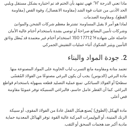
ماذا تعني الدرجة "H": فهي تشهد بأن الختم قد تم اختباره بشكل مستقل ويلبي
الحد الأدنى من عتبات قوة الشد (مقاومة الانفصال)، وقوة القص (مقاومة
القطع)، ومقاومة الصدمات.
لماذا هو أمر لا يقبل المساومة: تشترط معظم شركات الشحن والموانئ
وشركات تأمين البضائع صراحةً أو توصي بشدة باستخدام أختام عالية الأمان
حاصلة على شهادة ISO 17712 'H'. استخدام أختام غير معتمدة قد يُبطل وثائق
التأمين ويثير الشكوك أثناء عمليات التفتيش الجمركي.
2. جودة المواد والبناء
تعتمد متانة ومقاومة مانع التسرب لباب الحاوية على المواد المصنوعة منها.
مادة البرغي (الدبوس): يجب أن يكون البرغي مصنوعًا من الفولاذ المُقسّى
سطحيًا أو الفولاذ السبائكي. تمنع عملية التصليد قطعه بسهولة باستخدام قواطع
البراغي. كما أن القطر عامل حاسم، فالبراغي السميكة توفر عمومًا مقاومة
قص أعلى.
مادة الهيكل (الطوق): يُصنع هيكل القفل عادةً من الفولاذ المقوى، أو سبيكة
الزنك المتينة، أو البوليمرات المركبة عالية القوة. توفر الهياكل المعدنية حماية
مادية أكبر ضد هجمات السحق أو الثقب.