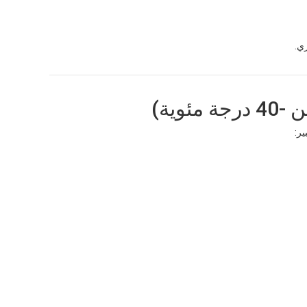
ري.
ير: