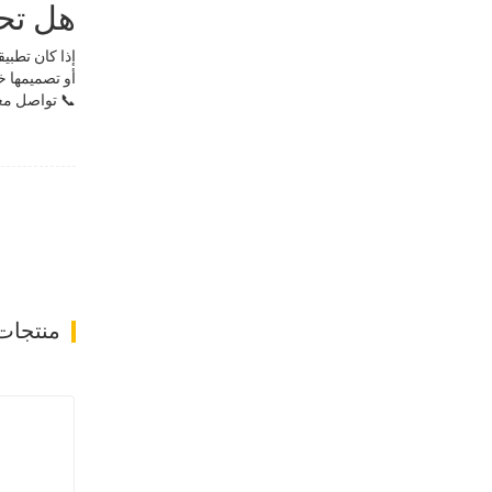
هل تح
إذا كان تطبي
أو تصميمها خ
📞 تواصل معن
منتجات