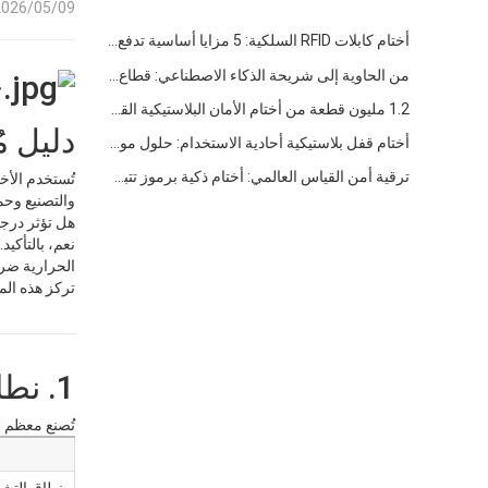
026/05/09 09:16
أختام كابلات RFID السلكية: 5 مزايا أساسية تدفع تحول الشحن العالمي نحو الأمن الذكي في عام 2026
من الحاوية إلى شريحة الذكاء الاصطناعي: قطاع "الأختام عالية الأمان" يتبنى فرصة مزدوجة
1.2 مليون قطعة من أختام الأمان البلاستيكية القابلة للتخلص منها بطول 400 مم تم شحنها إلى فنزويلا للإشراف على السلامة متعددة الصناعات
دليل م
أختام قفل بلاستيكية أحادية الاستخدام: حلول موثوقة مقاومة للعبث لإدارة سلسلة التوريد العالمية
ترقية أمن القياس العالمي: أختام ذكية برموز تتبع فريدة تعيد تعريف الحماية ضد العبث
تُستخدم الأخت
والتصنيع وحم
هل تؤثر درجة 
نعم، بالتأكيد
الحرارية ضرور
تركز هذه المق
1. نطاق درجة حرارة التشغيل العامة
تُصنع معظم أ
نطاق التش