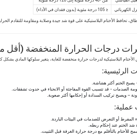
ل الكهربائي
≤ 105 درجة مئوية (بدون فقدان في الأداء)
اق، تحافظ الأختام البلاستيكية على قوة شد جيدة وصلابة ومقاومة للتقادم الحرا
الأختام البلاستيكية لدرجات حرارة منخفضة للغاية، يتغير سلوكها المادي بشكل كب
ت الرئيسية:
- يصبح الختم أكثر هشاشة.
مة الصدمات - قد تتسبب القوة المفاجئة أو الانحناء في حدوث تشققات.
نة – ويصبح تركيب السدادة أو إحكامها أكثر صعوبة.
عملية:
ء المفرط أو التعرض للصدمات في البيئات الباردة.
ة شد الختم عند إحكام ربطه.
مح للأختام بالتأقلم مع درجة حرارة الغرفة قبل التثبيت.