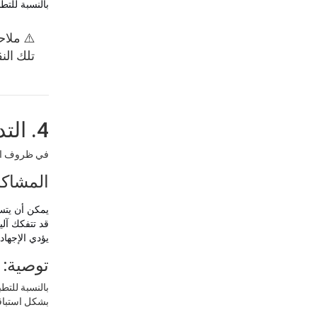
بالنسبة للتط
تلك ال
4. التدوير الحراري (التسخين والتبريد المتكرر)
في ظروف العا
المشاكل
يمكن أن يتس
قد تتفكك آلي
يؤدي الإجهاد
توصية:
بالنسبة للتط
بشكل استباق