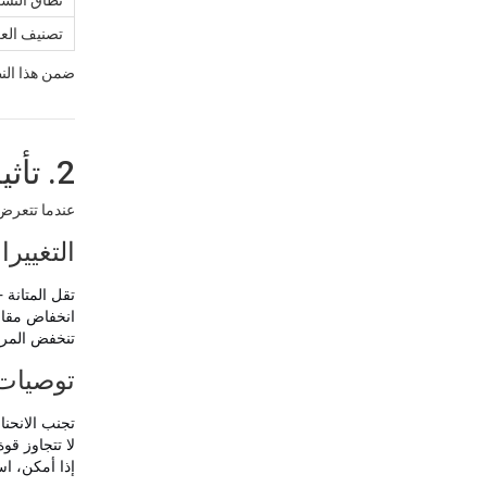
تصنيف العز
ضمن هذا النط
2. تأثيرات درجات الحرارة المنخفضة (أقل من -40 درجة مئوية)
عندما تتعرض 
التغييرا
تقل المتانة 
انخفاض مقاو
تنخفض المرو
توصيات 
تجنب الانحنا
لا تتجاوز قو
إذا أمكن، اس