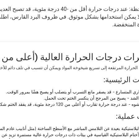
⚠️ ملاحظة: عند درجات حرارة أقل من -40 درج
ا يمكن استخدامها بشكل موثوق. في ظروف البرد القارس، ا
 المنخفضة.
لحرارة المرتفعة إلى تسريع شيخوخة المواد ويمكن أن تتسبب في تلف دائم للأختام
ت الرئيسية:
اري المتسارع - قد يصفر مانع التسرب أو يتصلب أو يصبح هشًا بمرور الوقت.
لشد - يصبح من المرجح أن ينكسر الختم تحت الحمل.
درجة حرارة تقارب أو أعلى من 120 درجة مئوية، قد يفقد الختم شكله وقدرته على الإغلاق.
عملية:
 البلاستيكية بعيدة عن التلامس المباشر مع الأسطح الساخنة (مثل أنابيب عادم ا
تام البلاستيكية القياسية في بيئات ذات درجات حرارة عالية مستمرة تزيد عن 120 درجة مئوية.