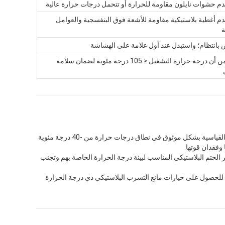
م حشوات نايلون مقاومة للحرارة أو تتحمل درجات حرارة عالية
م أغطية بلاستيكية مقاومة للأشعة فوق البنفسجية والعوامل
ة
بانتظام؛ واستبدل عند أول علامة على الهشاشة
تأكد من أن درجة حرارة التشغيل ≤ 105 درجة مئوية لضمان سلامة
نعم، تؤثر درجة الحرارة على الأختام البلاستيكية الأمنية. فبينما تعمل معظم الأختام البلاستيكية القياسية بشكل موثوق في نطاق درجات حرارة من -40 درجة مئوية
ر الختم البلاستيكي المناسب لبيئة درجة الحرارة الخاصة بهم وتجنب
ك للحصول على خيارات مانع التسرب البلاستيكي ذي درجة الحرارة