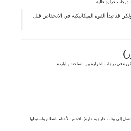
 درجات حرارة عالية.
كهربائية مستقرة حتى 105 درجة مئوية، ولكن قد تبدأ القوة الميكانيكية في الانخفاض قبل
كررة في درجات الحرارة بين الساخنة والباردة.
تقل إلى بيئات خارجية حارة)، افحص الأختام بانتظام واستبدلها