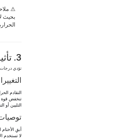
بحيث ل
الحرارة
3. تأثيرات درجات الحرارة العالية (أعلى من 120 درجة مئوية)
تؤدي درجات ا
التغييرا
التقادم الحر
تنخفض قوة ا
التليين أو التشوه - عند 
توصيات 
أبقِ الأختام
لا تستخدم الأخ