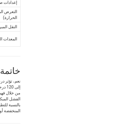
إعدادات صن
التعرض الم
الحرارة)
النقل المب
المعدات الك
خاتمة
إلى 120 درجة مئوية، فإن البرودة الشديدة تقلل من متانتها، والحرارة الشديدة تسرع من تآكلها وفقدان قوتها.
من خلال فهم 
الفشل المبكر
بالنسبة للتط
المنخفضة أو د