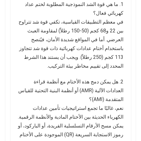
1. ما هي قوة الشد النموذجية المطلوبة لختم عداد
كهربائي فعال؟
في معظم التطبيقات القياسية، تكفي قوة شد تتراوح
بين 22 و68 كجم (50-150 رطلاً) لمقاومة العبث
العرضي. أما في المواقع شديدة الأمان، فيُنصح
باستخدام أختام عدادات كهربائية ذات قوة شد تتجاوز
113 كجم (250 رطلاً). ويجب أن يستند هذا الشرط
المحدد إلى تقييم مخاطر بيئة التركيب.
2. هل يمكن دمج هذه الأختام مع أنظمة قراءة
العدادات الآلية (AMR) أو أنظمة البنية التحتية للقياس
المتقدمة (AMI)؟
نعم، غالبًا ما تجمع استراتيجيات تأمين عدادات
الكهرباء الحديثة بين الأختام المادية والأنظمة الرقمية.
يمكن مسح الأرقام التسلسلية الفريدة، أو الباركود، أو
رموز الاستجابة السريعة (QR) الموجودة على الأختام