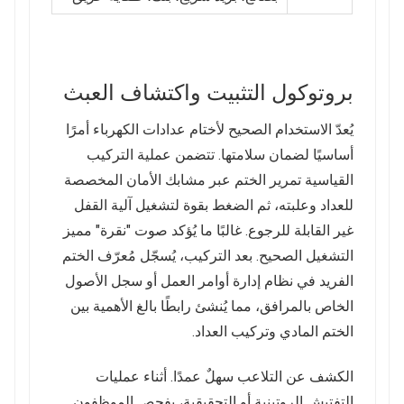
بروتوكول التثبيت واكتشاف العبث
يُعدّ الاستخدام الصحيح لأختام عدادات الكهرباء أمرًا
أساسيًا لضمان سلامتها. تتضمن عملية التركيب
القياسية تمرير الختم عبر مشابك الأمان المخصصة
للعداد وعلبته، ثم الضغط بقوة لتشغيل آلية القفل
غير القابلة للرجوع. غالبًا ما يُؤكد صوت "نقرة" مميز
التشغيل الصحيح. بعد التركيب، يُسجّل مُعرّف الختم
الفريد في نظام إدارة أوامر العمل أو سجل الأصول
الخاص بالمرافق، مما يُنشئ رابطًا بالغ الأهمية بين
الختم المادي وتركيب العداد.
الكشف عن التلاعب سهلٌ عمدًا. أثناء عمليات
التفتيش الروتينية أو التحقيقية، يفحص الموظفون