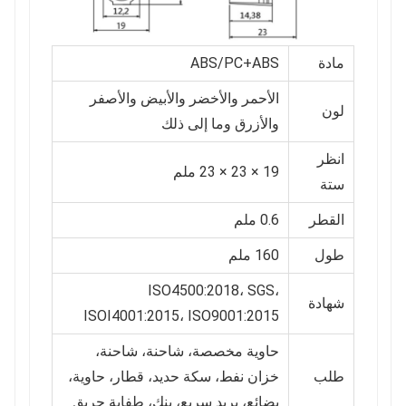
مادة
ABS/PC+ABS
الأحمر والأخضر والأبيض والأصفر
لون
والأزرق وما إلى ذلك
انظر
19 × 23 × 23 ملم
ستة
القطر
0.6 ملم
طول
160 ملم
ISO4500:2018، SGS،
شهادة
ISOI4001:2015، ISO9001:2015
حاوية مخصصة، شاحنة، شاحنة،
طلب
خزان نفط، سكة حديد، قطار، حاوية،
بضائع، بريد سريع، بنك، طفاية حريق