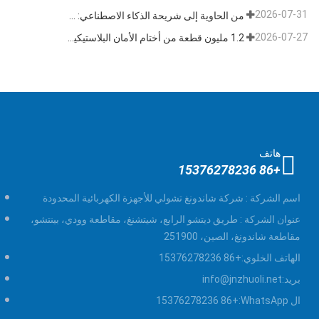
2026-07-31
من الحاوية إلى شريحة الذكاء الاصطناعي: قطاع "الأختام عالية الأمان" يتبنى فرصة مزدوجة
2026-07-27
1.2 مليون قطعة من أختام الأمان البلاستيكية القابلة للتخلص منها بطول 400 مم تم شحنها إلى فنزويلا للإشراف على السلامة متعددة الصناعات
هاتف
+86 15376278236
اسم الشركة :
شركة شاندونغ تشولي للأجهزة الكهربائية المحدودة
عنوان الشركة :
طريق ديتشو الرابع، شيتشنغ، مقاطعة وودي، بينتشو،
مقاطعة شاندونغ، الصين، 251900
الهاتف الخلوي:
+86 15376278236
بريد:
info@jnzhuoli.net
ال WhatsApp:
+86 15376278236