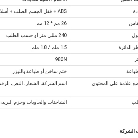
دة
ABS + قفل الجسم الصلب + أسلاك الفولاذ المجلفنة
اس
26 مم * 12 مم
ل
240 مللي متر أو حسب الطلب
ر الدائرة
1.5 ملم / 1.8 ملم
ر
980N
طباعة
ختم ساخن أو طباعة بالليزر
ع علامة على المحتوى
اسم الشركة، الشعار، النص، الرقم
ب
الشاحنات والحاويات وحزم البريد، 
 الشركة