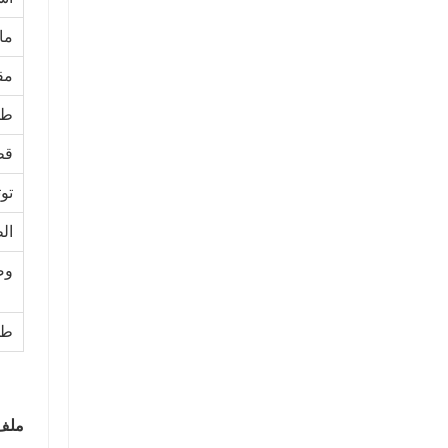
ما
مق
طو
قط
توت
ال
وض
طل
ملف