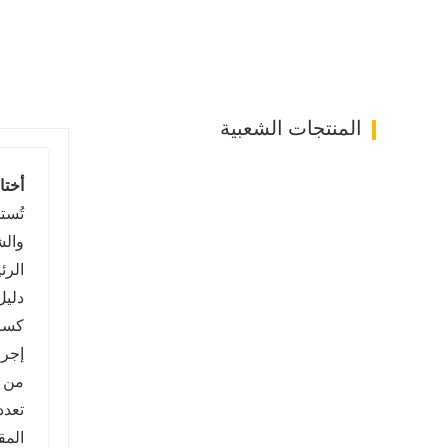
المنتجات الشعبية
أختا
تُست
والش
الرئ
دليل
كسر 
إجرا
من م
تعدد
المق