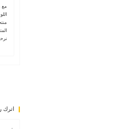
مع م
اللو
منتج
المت
نرحب
اترك ر