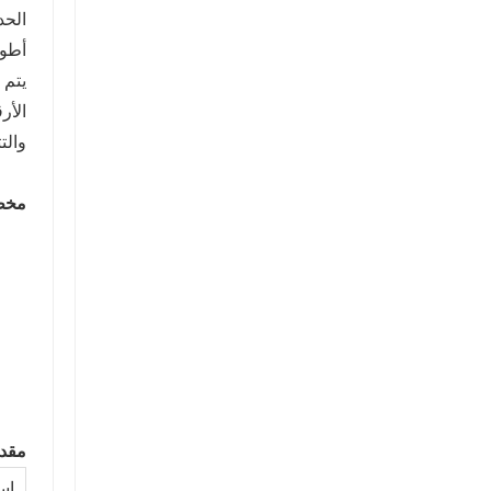
الحد
أطوا
يتم 
الأر
والت
مخط
مقدم
اس