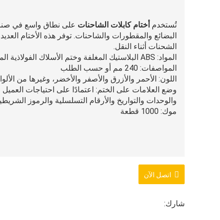
تُستخدم
أختام كابلات الشاحنات
على نطاق واسع في صناعة
البضائع والمقطورات والشاحنات. توفر هذه الأختام العديد 
الشحنات أثناء النقل.
المواد: ABS البلاستيك المغلفة وختم الأسلاك الفولاذية المجلفنة (مقاومة للاهتراء ومضادة للتآكل)
المواصفات: 240 مم أو حسب الطلب
اللون: الأحمر والأزرق والأصفر والأخضر، وغيرها من الألوا
وضع العلامات على الختم: اعتمادًا على احتياجات العميل ا
والوحدات والتواريخ والأرقام التسلسلية والرموز الشريط
موك: 1000 قطعة
اتصل الآن
شارك: