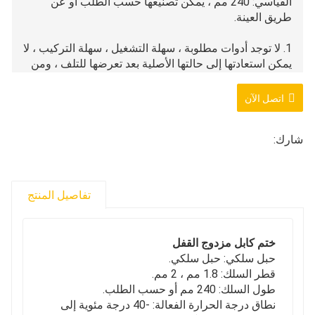
القياسي: 240 مم ، يمكن تصنيعها حسب الطلب أو عن
طريق العينة.
1. لا توجد أدوات مطلوبة ، سهلة التشغيل ، سهلة التركيب ، لا
يمكن استعادتها إلى حالتها الأصلية بعد تعرضها للتلف ، ومن
الصعب إعادة إنتاجها.
اتصل الآن
2. شعار المصنع الفريد المضغوط أو المحفور بالليزر ، رمز
مكافحة التزييف 1D ، الترقيم ، الموثوقية العالية.
شارك:
تفاصيل المنتج
ختم كابل مزدوج القفل
حبل سلكي: حبل سلكي.
قطر السلك: 1.8 مم ، 2 مم.
طول السلك: 240 مم أو حسب الطلب.
نطاق درجة الحرارة الفعالة: -40 درجة مئوية إلى