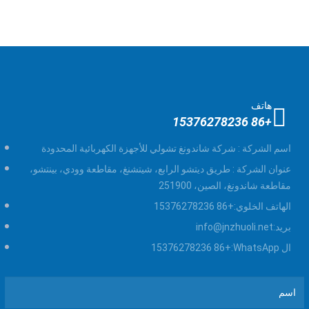
هاتف
+86 15376278236
اسم الشركة :
شركة شاندونغ تشولي للأجهزة الكهربائية المحدودة
عنوان الشركة :
طريق ديتشو الرابع، شيتشنغ، مقاطعة وودي، بينتشو،
مقاطعة شاندونغ، الصين، 251900
الهاتف الخلوي:
+86 15376278236
بريد:
info@jnzhuoli.net
ال WhatsApp:
+86 15376278236