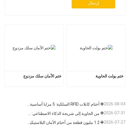
إرسال
ختم بولت الحاوية
ختم الأمان سلك مزدوج
2026-08-04
أختام كابلات RFID السلكية: 5 مزايا أساسية تدفع تحول الشحن العالمي نحو الأمن الذكي في عام 2026
2026-07-31
من الحاوية إلى شريحة الذكاء الاصطناعي: قطاع "الأختام عالية الأمان" يتبنى فرصة مزدوجة
2026-07-27
1.2 مليون قطعة من أختام الأمان البلاستيكية القابلة للتخلص منها بطول 400 مم تم شحنها إلى فنزويلا للإشراف على السلامة متعددة الصناعات