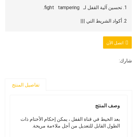
1. تحسين آلية القفل لـ fight tampering.
2. أكواد الشريط التي |||
3. خفة الوزن (لكن متينة) التنمية to الحد النقل
التكاليف.
اتصل الآن
4. أختام الكابلات هي بالإضافة إلى ذلك |||
شارك:
يتم تصنيع جميع أختام الكابلات الخاصة بنا في services
المتوافقة مع CTPAT.
تفاصيل المنتج
وصف المنتج
بعد الخيط في قناة القفل ، يمكن إحكام الأختام ذات
الطول القابل للتعديل من أجل ملاءمة مريحة.