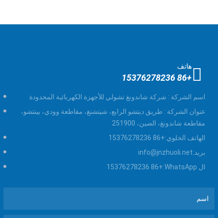
هاتف
+86 15376278236
اسم الشركة :
شركة شاندونغ تشولي للأجهزة الكهربائية المحدودة
عنوان الشركة :
طريق ديتشو الرابع، شيتشنغ، مقاطعة وودي، بينتشو،
مقاطعة شاندونغ، الصين، 251900
الهاتف الخلوي:
+86 15376278236
بريد:
info@jnzhuoli.net
ال WhatsApp:
+86 15376278236