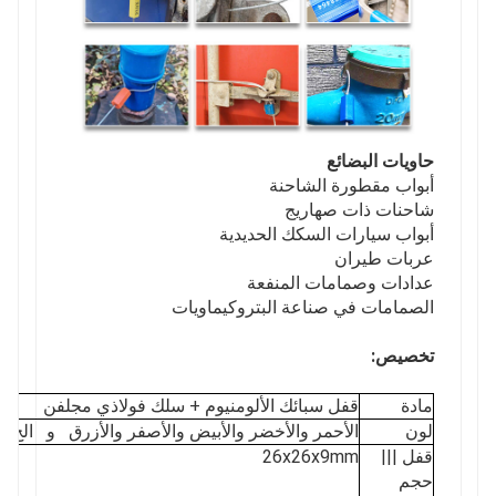
حاويات البضائع
أبواب مقطورة الشاحنة
شاحنات ذات صهاريج
أبواب سيارات السكك الحديدية
عربات طيران
عدادات وصمامات المنفعة
الصمامات في صناعة البتروكيماويات
تخصيص:
مادة
قفل سبائك الألومنيوم + سلك فولاذي مجلفن
لون
الأحمر والأخضر والأبيض والأصفر والأزرق و الخ
قفل |||
26x26x9mm
حجم