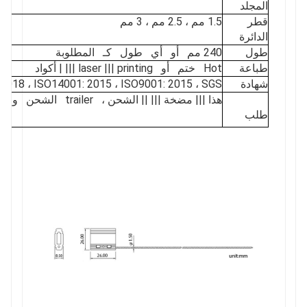
المجلد
قطر
1.5 مم ، 2.5 مم ، 3 مم
الدائرة
طول
240 مم أو أي طول كـ المطلوبة
طباعة
Hot ختم أو laser ||| printing ||| | أكواد
شهادة
2018 ، ISO14001: 2015 ، ISO9001: 2015 ، SGS
هذا ||| مضخة ||| || الشحن ، trailer الشحن و لذا on
طلب