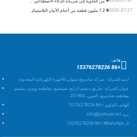
2026-07-31
من الحاوية إلى شريحة الذكاء الاصطناعي: قطاع "الأختام عالية الأمان" يتبنى فرصة مزدوجة
2026-07-27
1.2 مليون قطعة من أختام الأمان البلاستيكية القابلة للتخلص منها بطول 400 مم تم شحنها إلى فنزويلا للإشراف على السلامة متعددة الصناعات
هاتف
+86 15376278236
اسم الشركة :
شركة شاندونغ تشولي للأجهزة الكهربائية المحدودة
عنوان الشركة :
طريق ديتشو الرابع، شيتشنغ، مقاطعة وودي، بينتشو،
مقاطعة شاندونغ، الصين، 251900
الهاتف الخلوي:
+86 15376278236
بريد:
info@jnzhuoli.net
ال WhatsApp:
+86 15376278236