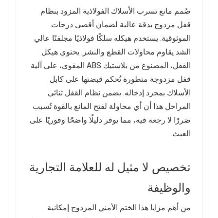
صُمم مانع تسرب الأسلاك الفولاذية المزود بنظام
قفل مزدوج بدقة عالية لضمان أقصى درجات
الموثوقية. يستخدم هيكله سلكًا فولاذيًا مجلفنًا عالي
الشد يقاوم محاولات القطع والنشر. يحتوي هيكل
القفل، المصنوع من بلاستيك ABS المقوى، على آلية
قفل مزدوجة متطورة تُحكم قبضتها على كابل
الأسلاك بمجرد إدخاله. يضمن نظام القفل ثنائي
المراحل هذا أن أي محاولة لفتح المانع بالقوة تُسبب
ضررًا لا رجعة فيه، مما يوفر دليلًا واضحًا وفوريًا على
العبث.
تخصيص لا مثيل له للعلامة التجارية
والوظيفة
من أهم مزايا هذا الختم الأمني ​​المزدوج إمكانية