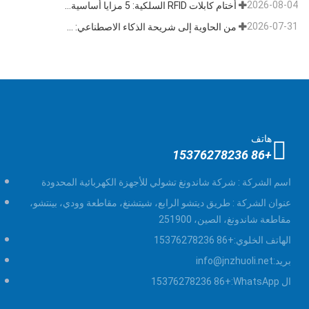
2026-08-04
أختام كابلات RFID السلكية: 5 مزايا أساسية تدفع تحول الشحن العالمي نحو الأمن الذكي في عام 2026
2026-07-31
من الحاوية إلى شريحة الذكاء الاصطناعي: قطاع "الأختام عالية الأمان" يتبنى فرصة مزدوجة
هاتف
+86 15376278236
اسم الشركة :
شركة شاندونغ تشولي للأجهزة الكهربائية المحدودة
عنوان الشركة :
طريق ديتشو الرابع، شيتشنغ، مقاطعة وودي، بينتشو،
مقاطعة شاندونغ، الصين، 251900
الهاتف الخلوي:
+86 15376278236
بريد:
info@jnzhuoli.net
ال WhatsApp:
+86 15376278236