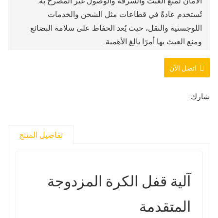
الأمان لمنع العبث والسرقة والوصول غير المصرح به.
تُستخدم عادةً في قطاعات مثل الشحن والخدمات
اللوجستية والنقل، حيث يُعد الحفاظ على سلامة البضائع
ومنع العبث بها أمرًا بالغ الأهمية.
المواد: الألومنيوم وسلك الفولاذ المجلفن (مقاوم للتآكل
اتصل الآن
ومضاد للتآكل)
المواصفات: 240 مم أو مخصصة
اللون: الأحمر والأزرق والأصفر والأخضر وألوان أخرى
شارك:
علامة الختم: اعتمادًا على احتياجات العميل المختلفة، يمكننا
طباعة أرقام التشغيل والشعارات والوحدات والتاريخ
تفاصيل المنتج
والأرقام التسلسلية والرموز الشريطية والمحتويات الأخرى
المطلوبة على الملصقات.
الحد الأدنى لكمية الطلب: 10 قطع
آلية قفل الكرة المزدوجة
المتقدمة