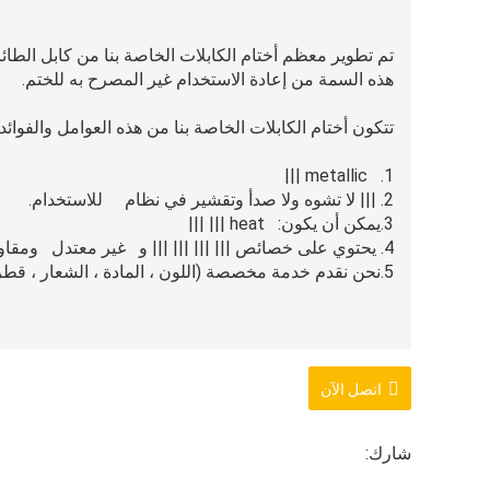
تم تطوير معظم أختام الكابلات الخاصة بنا من كابل الطائ
هذه السمة من إعادة الاستخدام غير المصرح به للختم.
تتكون أختام الكابلات الخاصة بنا من هذه العوامل والفوائد
1. metallic |||
2. ||| لا تشوه ولا صدأ وتقشير في نظام للاستخدام.
3.يمكن أن يكون: heat ||| |||
4. يحتوي على خصائص ||| ||| ||| ||| و غير معتدل ومقاومة درجات الحرارة المنخفضة
5.نحن نقدم خدمة مخصصة (اللون ، المادة ، الشعار ، قطر السلك وطوله ، إلخ.)
اتصل الآن
شارك: