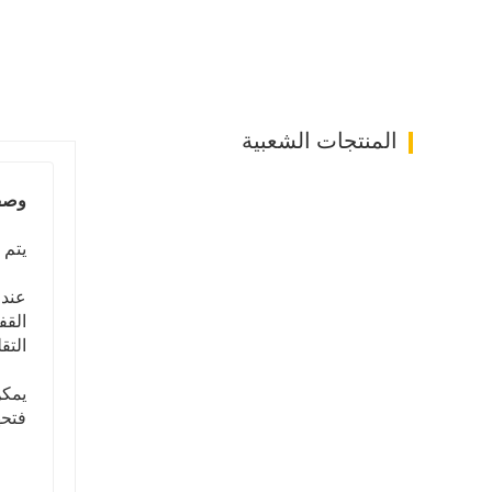
المنتجات الشعبية
وصف
يتم 
عند 
القف
التقل
يمكن
فتحه