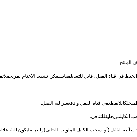
 المنتج
الخيط في قناة القفل، قابل للتعديل
مقاس
يمكن تشديد الأختام ل
مريح
ملائم
منحل
كابل
انقطع
في قناة القفل وادفع
عبر
آلية القفل.
 الكابل
مريح
ل
يقلل
تثاقل.
 آلية القفل (أو اسحب الكابل الملولب للخلف) إلى
تماما
يكون التفاعل
ال