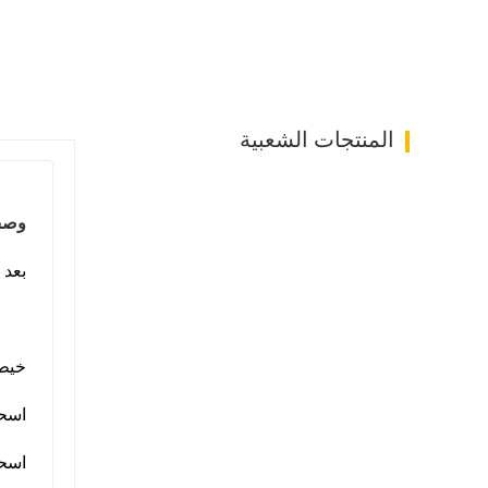
المنتجات الشعبية
وصف
بعد 
خيط
اسحب
اسحب