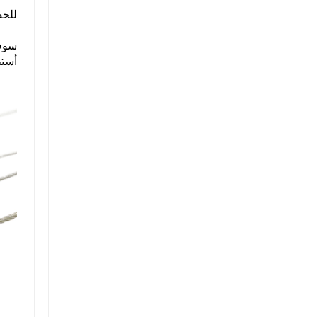
للحص
سوف 
أستط