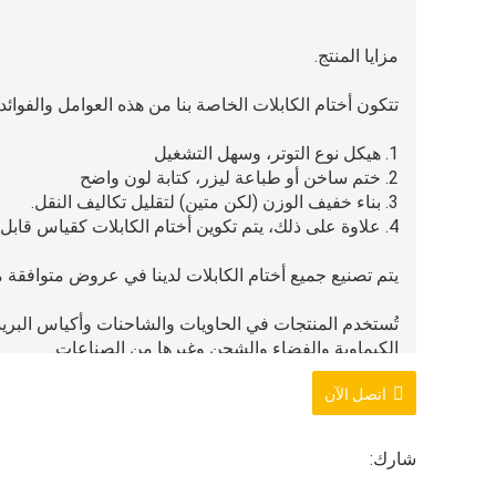
مزايا المنتج.
تتكون أختام الكابلات الخاصة بنا من هذه العوامل والفوائد
1. هيكل نوع التوتر، وسهل التشغيل
2. ختم ساخن أو طباعة ليزر، كتابة لون واضح
3. بناء خفيف الوزن (لكن متين) لتقليل تكاليف النقل.
4. علاوة على ذلك، يتم تكوين أختام الكابلات كقياس قابل للتعديل أو طول منتظم.
يتم تصنيع جميع أختام الكابلات لدينا في عروض متوافقة مع PAT
تُستخدم المنتجات في الحاويات والشاحنات وأكياس البري
الكيماوية والفضاء والشحن وغيرها من الصناعات.
اتصل الآن
شارك: