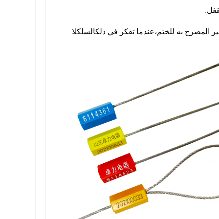
قفل.
ير المصرح به للختم،
عندما تفكر في ذلك
السلك
لا