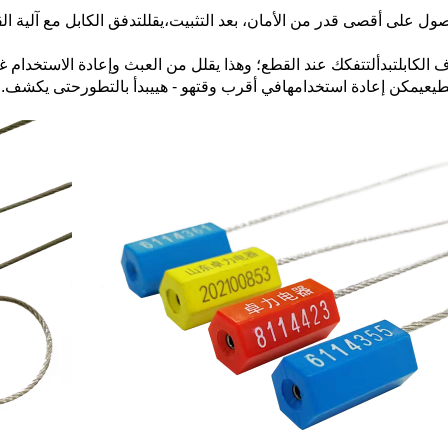
ول على أقصى قدر من الأمان، بعد التثبيت،
يقلل
تدفق الكابل مع آلية ال
الكابل
تبدأ
لتتفكك عند القطع؛ وهذا يقلل من العبث وإعادة الاستخدام غ
يع
يمكن إعادة استخدامها
في أقرب وقت
هو - هي
يبدأ بالتطور
حتى يكشف.