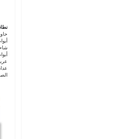
نطاق
حاوي
أبوا
شاحن
أبوا
عربا
عداد
الصم