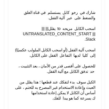
in choices which are CTPAT compliant.
شارك في
رخو
كابل
يستسلم
في قناة الغلق
والضغط على
عبر
آلية القفل.
Cable seals are prolonged lasting and supposed
for large safety applications. They are reachable
اسحب الكابل
مريحه
to
يقلل
||| |||
in extraordinary cable diameters and lengths for use
UNTRANSLATED_CONTENT_START |||
in larger than a few applications.
Slack.
اسحب آلية القفل (أو اسحب الكابل الملولب عكسيًا)
إلى
كليا
لديها
التفاعل
القفل على الكابل.
Our 3.5mm and 5.0mm cable seals are compliant with
ISO 17712:2013 and are rated as
للحصول على أقصى قدر من الأمان ، بعد التثبيت ،
a excessive protection seals.
حد
تدفق الكابل مع آلية القفل.
الكبل سوف
بدء
لتفكك عند قطعها ؛ هذا يقلل من
العبث وإعادة الاستخدام غير المصرح به للختم ، على
أساس أن الكابل
لا
يمكن إعادة استخدامها
ك
بسرعة
كما هو
يبدا
للفك.