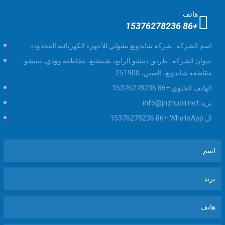
هاتف
+86 15376278236
اسم الشركة :
شركة شاندونغ تشولي للأجهزة الكهربائية المحدودة
عنوان الشركة :
طريق ديتشو الرابع، شيتشنغ، مقاطعة وودي، بينتشو،
مقاطعة شاندونغ، الصين، 251900
الهاتف الخلوي:
+86 15376278236
بريد:
info@jnzhuoli.net
ال WhatsApp:
+86 15376278236