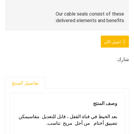
Our cable seals consist of these
delivered elements and benefits:
1.Improved locking mechanism to fight tampering.
اتصل الآن
2.Bar codes that in shape the distinct serial quantity
شارك:
3.Lightweight (but durable) setting
up to reduce transport costs.
تفاصيل المنتج
4.Cable seals are in addition configured as
adjustable size or normal length.
وصف المنتج
5. Custom provider (color, material, marking style, wire
diameter and length)
بعد الخيط في قناة القفل ، قابل للتعديل
مقاس
يمكن
تضييق أختام من أجل
مريح
تناسب.
All of our cable seals are manufactured