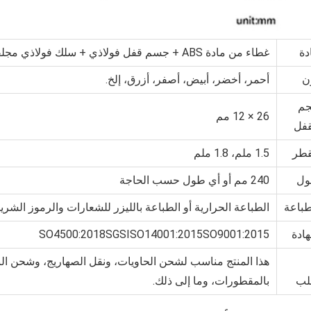
دة
غطاء من مادة ABS + جسم قفل فولاذي + سلك فولاذي مجلفن
ن
أحمر، أخضر، أبيض، أصفر، أزرق، إلخ.
م
26 × 12 مم
قفل
قطر
1.5 ملم، 1.8 ملم
ل
240 مم أو أي طول حسب الحاجة
طباعة
الطباعة الحرارية أو الطباعة بالليزر للشعارات والرموز الشري
ادة
SO4500:2018SGSISO14001:2015SO9001:2015
هذا المنتج مناسب لشحن الحاويات، ونقل الصهاريج، وشحن ال
ب
بالمقطورات، وما إلى ذلك.