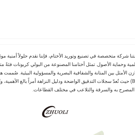
مجالات الصناعية.
باركود والعلامة التجارية حسب احتياجات المستخدم.
نا شركة متخصصة في تصنيع وتوريد الأختام، فإننا نقدم حلولاً أمنية مو
لمية وحماية الأصول. تمثل أختامنا المصنوعة من البولي كربونات فئةً 
ازن الأمثل بين المتانة والشفافية البصرية والمسؤولية البيئية. صُممت 
(B2B) حيث تُعدّ سجلات التدقيق الواضحة ودليل النزاهة أمراً بالغ الأهمية،
المصرح به والسرقة والتلاعب في مختلف القطاعات.