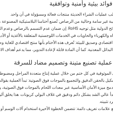
ب عمليات الشراء الحديثة منتجات فعالة ومسؤولة في آن واحد.
بة غير سامة وخالية من الرصاص: تُصنع أختامنا البلاستيكية المصنوعة 
اللوائح الدولية مثل توجيه RoHS. إن ضمان عدم التسمم 
اه والكهرباء والحاويات في الخدمات اللوجستية المتعلقة بالأغذية أو الأ
قتصادي وصديق للبيئة: تُعرف هذه الأختام بأنها منتج اقتصادي للغاية وصد
لبدائل المعدنية. كما أن المادة قابلة لإعادة التدوير، مما يدعم أهداف ا
ى الموثوقية في كل ختم من خلال عملية إنتاج متعددة المراحل ومضبوطة
كيل بالحقن الدقيق والتجميع بالموجات فوق الصوتية: تبدأ العملية بق
دمج ميزة الأمان الأساسية عبر معدات اللحام بالموجات فوق الصوتية، و
أ عالي الشد بشكل دائم ودقيق في غلاف البولي كربونات. هذا يخلق آل
د تثبيته.
علامات تعريف دائمة: تتضمن الخطوة الأخيرة استخدام آلات الوسم أو ال