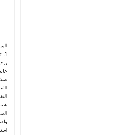
المي
1. علم المواد المتفوق: ميزة البولي كربونات
يرجع
عالي
القي
النق
شفاف
المي
واضح
استق