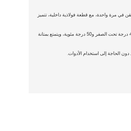
جودة، مصبوبة بالحقن في مرة واحدة، مع قطعة فولاذية داخلية، تتميز
يمكنه الحفاظ على نفس الشكل في ظل بيئة تصل إلى 45 درجة تحت الصفر و50 درجة مئوية، ويتمتع بمتانة
ون الحاجة إلى استخدام الأدوات.
 أسود، إلخ، أو حسب متطلبات العميل.
طيران، والموانئ، والطاقة الكهربائية، والبترول،