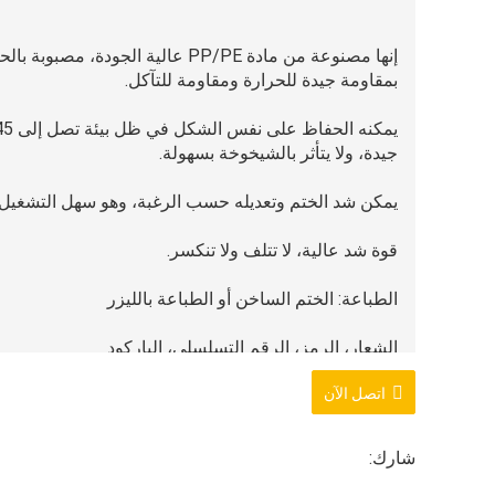
إنها مصنوعة من مادة PP/PE عالية ال
بمقاومة جيدة للحرارة ومقاومة للتآكل.
جيدة، ولا يتأثر بالشيخوخة بسهولة.
يمكن شد الختم وتعديله حسب الرغبة، وهو سهل التشغيل د
قوة شد عالية، لا تتلف ولا تنكسر.
الطباعة: الختم الساخن أو الطباعة بالليزر
الشعار، الرمز، الرقم التسلسلي، الباركود
اتصل الآن
اللون: أحمر، برتقالي، أصفر، أخضر، أزرق، أبيض، رمادي،
شارك:
الاستخدام: المنتجات مناسبة لقطاعات السكك الحديدية، وال