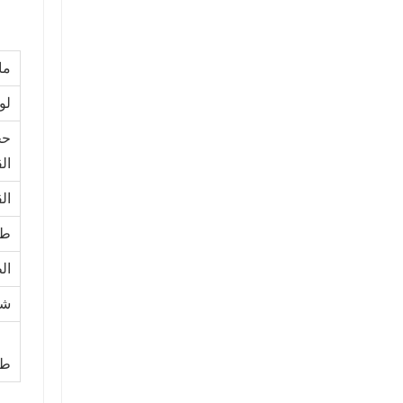
ما
لو
حج
ال
ال
طو
ال
شه
طل