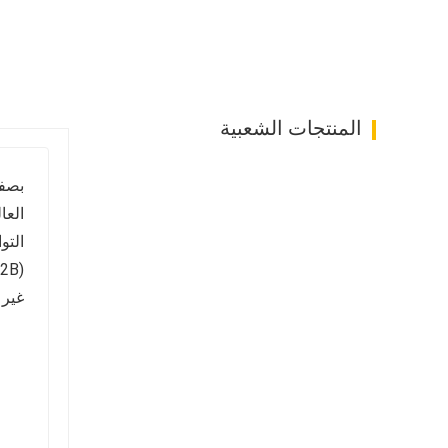
والكيماويات، والبريد، والاتصالات، والأدوية، وغيرها من ال
النقل: ١٠٠ قطعة/عبوة، ٥٠ عبوة/صندوق
الخدمة: يمكن طباعة الطول واللون والرقم التسلسلي وال
المنتجات الشعبية
بصفت
العا
التو
غير 