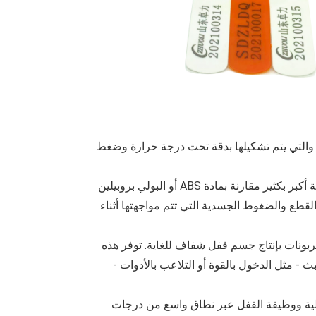
ة، والتي يتم تشكيلها بدقة تحت درجة حرارة وضغط
صلابة عالية ومقاومة للصدمات: يوفر البولي كربونات صلابة وصلابة سطحية أكبر بكثير مقارنة بمادة ABS أو البولي بروبيلين
قطع والضغوط الجسدية التي تتم مواجهتها أثناء
بونات بإنتاج جسم قفل شفاف للغاية. توفر هذه
ث - مثل الدخول بالقوة أو التلاعب بالأدوات -
يكلية ووظيفة القفل عبر نطاق واسع من درجات