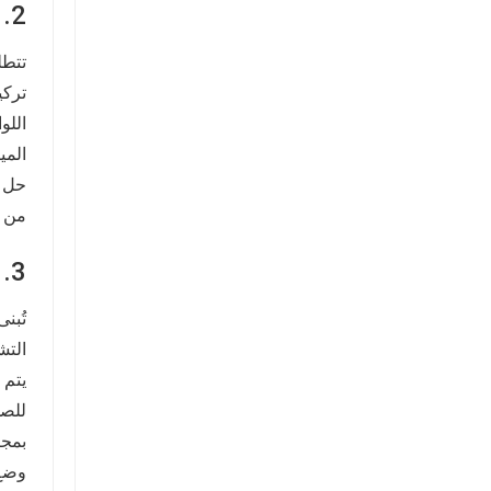
2. فوائد بيئية وأمنية وتوافقية
تتطل
تركي
المي
حل ا
من ا
3. عملية تصنيع متينة وتصميم مضاد للسرقة
تُبن
التش
يتم 
للصد
بمجر
وضع 